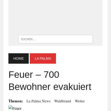
WENN DI
HOME
LA PALMA
Feuer – 700
Bewohner evakuiert
Themen:
La Palma News
Waldbrand
Wetter