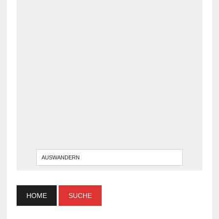
WENN DI
HOME
SUCHE