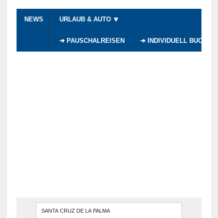
NEWS
URLAUB & AUTO 🔽
➔ PAUSCHALREISEN
➔ INDIVIDUELL BUCHEN
WENN DI