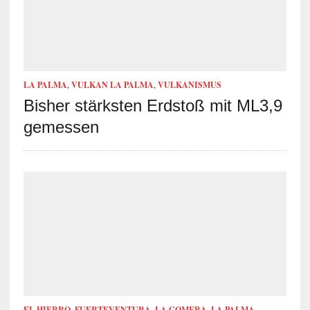
LA PALMA
,
VULKAN LA PALMA
,
VULKANISMUS
Bisher stärksten Erdstoß mit ML3,9
gemessen
EL HIERRO
,
FUERTEVENTURA
,
LA GOMERA
,
LA PALMA
,