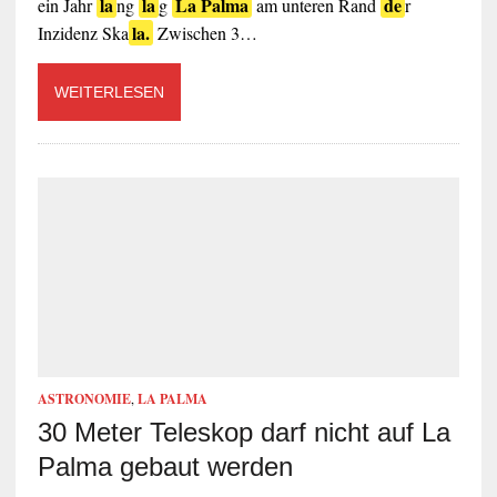
la
la
La Palma
de
ein Jahr
ng
g
am unteren Rand
r
la.
Inzidenz Ska
Zwischen 3…
WEITERLESEN
ASTRONOMIE
,
LA PALMA
30 Meter Teleskop darf nicht auf La
Palma gebaut werden