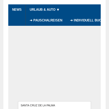
NEWS
URLAUB & AUTO 🔽
➔ PAUSCHALREISEN
➔ INDIVIDUELL BUCHEN
WENN DI