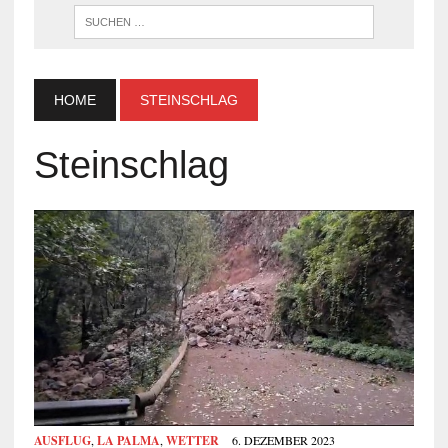
WENN DI
HOME
STEINSCHLAG
Steinschlag
AUSFLUG
,
LA PALMA
,
WETTER
6. DEZEMBER 2023