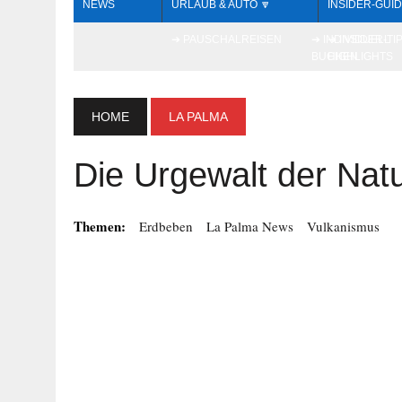
NEWS
URLAUB & AUTO 🔽
INSIDER-GUID
➔ PAUSCHALREISEN
➔ INDIVIDUELL
➔ INSIDER-TI
BUCHEN
HIGHLIGHTS
HOME
LA PALMA
Die Urgewalt der Nat
Themen:
Erdbeben
La Palma News
Vulkanismus