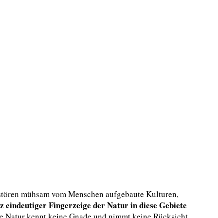
rstören mühsam vom Menschen aufgebaute Kulturen,
 eindeutiger Fingerzeige der Natur in diese Gebiete
e Natur kennt keine Gnade und nimmt keine Rücksicht