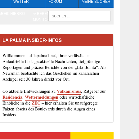
WETTER
FORUM
MEINE BÜCHER
HEIT
AN EL HIERRO
➔ BEBEN LIVE-
WENN DIE 
MONITORING
LA PALMA INSIDER-INFOS
Willkommen auf lapalma1.net, Ihrer verlässlichen
Anlaufstelle für tagesaktuelle Nachrichten, tiefgründige
Reportagen und präzise Berichte von der „Isla Bonita“. Als
Newsman beobachte ich das Geschehen im kanarischen
Archipel seit 30 Jahren direkt vor Ort.
Vulkanismus
Ob aktuelle Entwicklungen zu
, Ratgeber zur
Residencia
Wettermeldungen
,
oder wirtschaftliche
ZEC
Einblicke in die
– hier erhalten Sie unaufgeregte
Fakten abseits des Boulevards durch die Augen eines
Insiders.