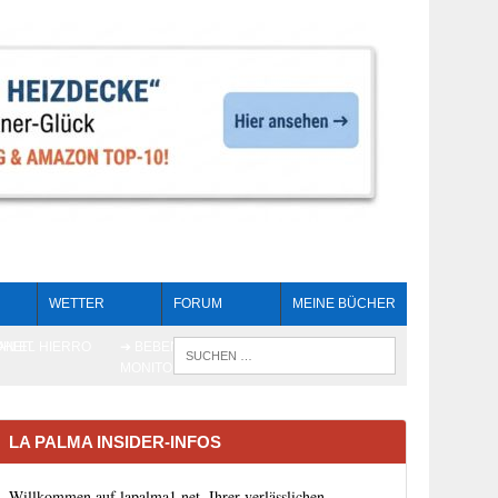
WETTER
FORUM
MEINE BÜCHER
HEIT
AN EL HIERRO
➔ BEBEN LIVE-
WENN DIE 
MONITORING
LA PALMA INSIDER-INFOS
Willkommen auf lapalma1.net, Ihrer verlässlichen