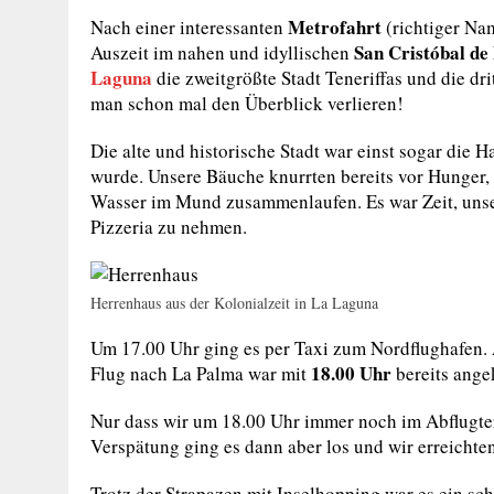
Metrofahrt
Nach einer interessanten
(richtiger Nam
San Cristóbal de
Auszeit im nahen und idyllischen
Laguna
die zweitgrößte Stadt Teneriffas und die d
man schon mal den Überblick verlieren!
Die alte und historische Stadt war einst sogar die H
wurde. Unsere Bäuche knurrten bereits vor Hunger, 
Wasser im Mund zusammenlaufen. Es war Zeit, unsere
Pizzeria zu nehmen.
Herrenhaus aus der Kolonialzeit in La Laguna
Um 17.00 Uhr ging es per Taxi zum Nordflughafen.
18.00 Uhr
Flug nach La Palma war mit
bereits angek
Nur dass wir um 18.00 Uhr immer noch im Abflugte
Verspätung ging es dann aber los und wir erreichte
Trotz der Strapazen mit Inselhopping war es ein schö