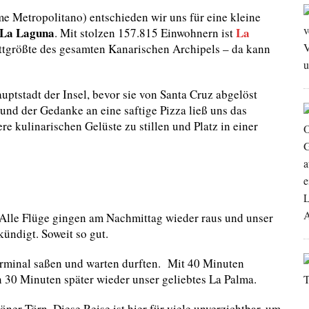
e Metropolitano) entschieden wir uns für eine kleine
 La Laguna
La
. Mit stolzen 157.815 Einwohnern ist
rittgrößte des gesamten Kanarischen Archipels – da kann
auptstadt der Insel, bevor sie von Santa Cruz abgelöst
und der Gedanke an eine saftige Pizza ließ uns das
 kulinarischen Gelüste zu stillen und Platz in einer
 Alle Flüge gingen am Nachmittag wieder raus und unser
ündigt. Soweit so gut.
rminal saßen und warten durften. Mit 40 Minuten
n 30 Minuten später wieder unser geliebtes La Palma.
ner Törn. Diese Reise ist hier für viele unverzichtbar, um