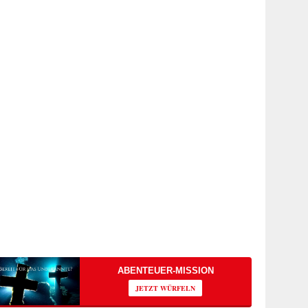
ABENTEUER-MISSION
JETZT WÜRFELN