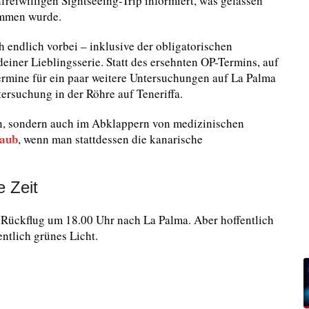
freiwilligen Sightseeing-Trip informiert, was gelassen
ommen wurde.
 endlich vorbei – inklusive der obligatorischen
 deiner Lieblingsserie. Statt des ersehnten OP-Termins, auf
ermine für ein paar weitere Untersuchungen auf La Palma
rsuchung in der Röhre auf Teneriffa.
rten, sondern auch im Abklappern von medizinischen
laub
, wenn man stattdessen die kanarische
e Zeit
n Rückflug um 18.00 Uhr nach La Palma. Aber hoffentlich
ntlich grünes Licht.