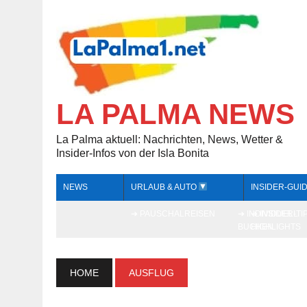
LA PALMA NEWS
La Palma aktuell: Nachrichten, News, Wetter &
Insider-Infos von der Isla Bonita
NEWS
URLAUB & AUTO
INSIDER-GUI
➔ PAUSCHALREISEN
➔ INDIVIDUELL
➔ INSIDER-TI
BUCHEN
HIGHLIGHTS
HOME
AUSFLUG