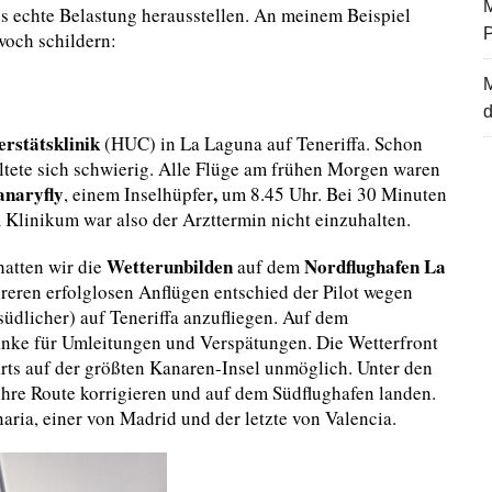
M
ls echte Belastung herausstellen. An meinem Beispiel
woch schildern:
d
erstätsklinik
(HUC) in La Laguna auf Teneriffa. Schon
ltete sich schwierig. Alle Flüge am frühen Morgen waren
anaryfly
,
, einem Inselhüpfer
um 8.45 Uhr. Bei 30 Minuten
 Klinikum war also der Arzttermin nicht einzuhalten.
Wetterunbilden
Nordflughafen La
hatten wir die
auf dem
hreren erfolglosen Anflügen entschied der Pilot wegen
üdlicher) auf Teneriffa anzufliegen. Auf dem
änke für Umleitungen und Verspätungen. Die Wetterfront
rts auf der größten Kanaren-Insel unmöglich. Unter den
 ihre Route korrigieren und auf dem Südflughafen landen.
ria, einer von Madrid und der letzte von Valencia.