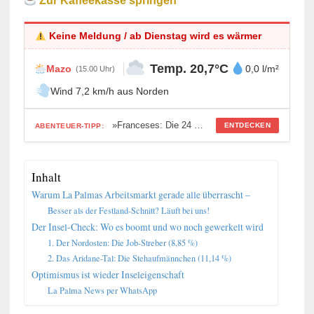
Zur Kaffeekasse springen
Keine Meldung / ab Dienstag wird es wärmer
Temp. 20,7°C
Mazo
0,0 l/m²
(15.00 Uhr)
Wind 7,2 km/h aus Norden
»Franceses: Die 24 Stunden, als La Palma Französisch war«
ENTDECKEN
ABENTEUER-TIPP:
Inhalt
Warum La Palmas Arbeitsmarkt gerade alle überrascht –
Besser als der Festland-Schnitt? Läuft bei uns!
Der Insel-Check: Wo es boomt und wo noch gewerkelt wird
1. Der Nordosten: Die Job-Streber (8,85 %)
2. Das Aridane-Tal: Die Stehaufmännchen (11,14 %)
Optimismus ist wieder Inseleigenschaft
La Palma News per WhatsApp