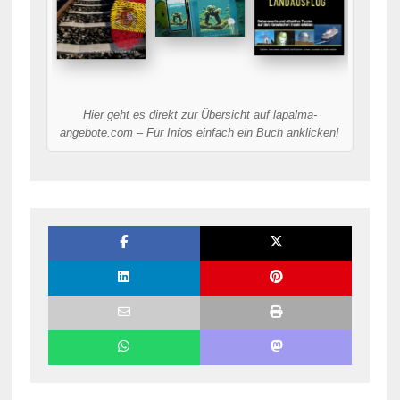
Hier geht es direkt zur Übersicht auf lapalma-
angebote.com – Für Infos einfach ein Buch anklicken!