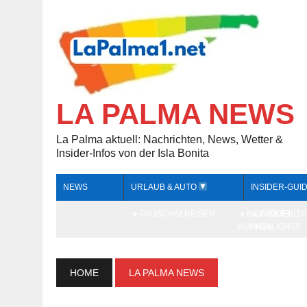
LA PALMA NEWS
La Palma aktuell: Nachrichten, News, Wetter &
Insider-Infos von der Isla Bonita
NEWS
URLAUB & AUTO
INSIDER-GUI
➔ PAUSCHALREISEN
➔ INDIVIDUELL
➔ INSIDER-TI
BUCHEN
HIGHLIGHTS
HOME
LA PALMA NEWS