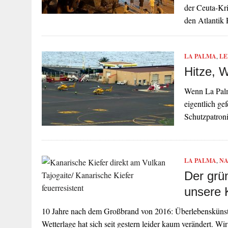
der Ceuta-Kri
den Atlantik
LA PALMA
,
LE
Hitze, 
Wenn La Palm
eigentlich gef
Schutzpatron
LA PALMA
,
NA
Der grü
unsere K
10 Jahre nach dem Großbrand von 2016: Überlebenskünstle
Wetterlage hat sich seit gestern leider kaum verändert. W