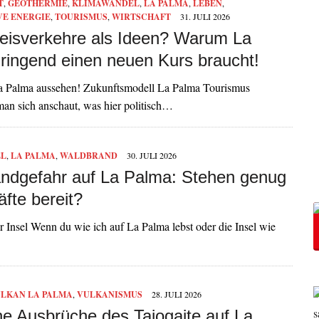
T
,
GEOTHERMIE
,
KLIMAWANDEL
,
LA PALMA
,
LEBEN
,
VE ENERGIE
,
TOURISMUS
,
WIRTSCHAFT
31. JULI 2026
eisverkehre als Ideen? Warum La
ringend einen neuen Kurs braucht!
La Palma aussehen! Zukunftsmodell La Palma Tourismus
 man sich anschaut, was hier politisch…
EL
,
LA PALMA
,
WALDBRAND
30. JULI 2026
ndgefahr auf La Palma: Stehen genug
fte bereit?
r Insel Wenn du wie ich auf La Palma lebst oder die Insel wie
LKAN LA PALMA
,
VULKANISMUS
28. JULI 2026
he Ausbrüche des Tajogaite auf La