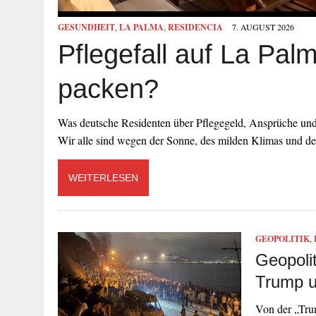
GESUNDHEIT
,
LA PALMA
,
RESIDENCIA
7. AUGUST 2026
Pflegefall auf La Pal
packen?
Was deutsche Residenten über Pflegegeld, Ansprüche und 
Wir alle sind wegen der Sonne, des milden Klimas und 
WEITERLESEN
GEOPOLITIK
,
Geopoli
Trump u
Von der „Tru