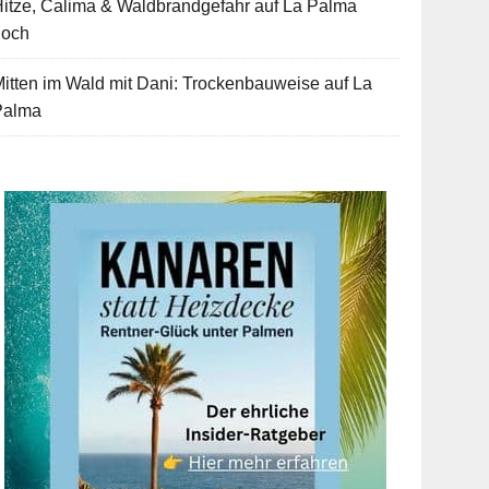
itze, Calima & Waldbrandgefahr auf La Palma
hoch
itten im Wald mit Dani: Trockenbauweise auf La
Palma