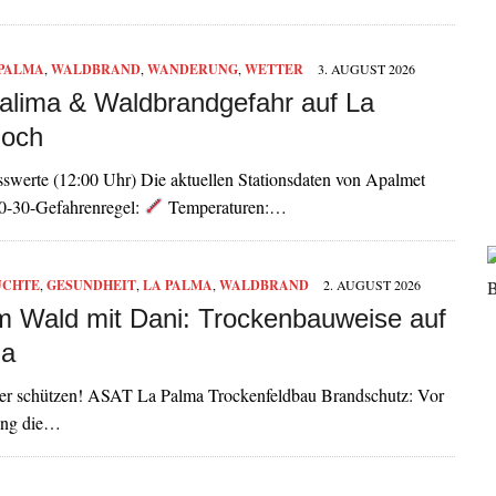
 PALMA
,
WALDBRAND
,
WANDERUNG
,
WETTER
3. AUGUST 2026
Calima & Waldbrandgefahr auf La
hoch
werte (12:00 Uhr) Die aktuellen Stationsdaten von Apalmet
30-30-Gefahrenregel:
Temperaturen:…
ÜCHTE
,
GESUNDHEIT
,
LA PALMA
,
WALDBRAND
2. AUGUST 2026
im Wald mit Dani: Trockenbauweise auf
ma
euer schützen! ASAT La Palma Trockenfeldbau Brandschutz: Vor
ging die…