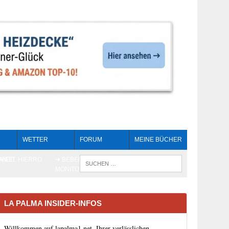
WETTER
FORUM
MEINE BÜCHER
HEIT
AN EL HIERRO
➔ BEBEN LIVE-
WENN DIE 
MONITORING
LA PALMA INSIDER-INFOS
Willkommen auf lapalma1.net, Ihrer verlässlichen