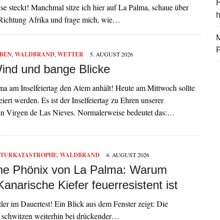
H
se steckt! Manchmal sitze ich hier auf La Palma, schaue über
 Richtung Afrika und frage mich, wie…
M
BEN
,
WALDBRAND
,
WETTER
5. AUGUST 2026
Wind und bange Blicke
a am Inselfeiertag den Atem anhält! Heute am Mittwoch sollte
eiert werden. Es ist der Inselfeiertag zu Ehren unserer
in Virgen de Las Nieves. Normalerweise bedeutet das:…
TURKATASTROPHE
,
WALDBRAND
4. AUGUST 2026
ne Phönix von La Palma: Warum
anarische Kiefer feuerresistent ist
r im Dauertest! Ein Blick aus dem Fenster zeigt: Die
ir schwitzen weiterhin bei drückender…