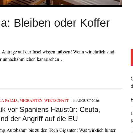
ma: Bleiben oder Koffer
Anträge auf der Insel wissen müssen! Wenn wir ehrlich sind:
der unnachahmlichen kanarischen…
G
d
H
LA PALMA
,
MIGRANTEN
,
WIRTSCHAFT
6. AUGUST 2026
tik vor Spaniens Haustür: Ceuta,
nd der Angriff auf die EU
K
mp-Autobahn“ bis zu den Tech-Giganten: Was wirklich hinter