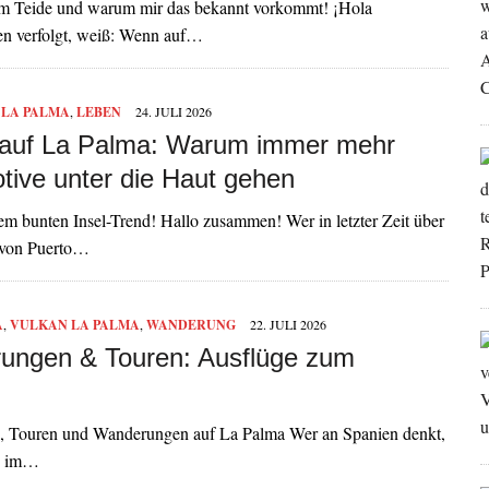
dem Teide und warum mir das bekannt vorkommt! ¡Hola
n verfolgt, weiß: Wenn auf…
,
LA PALMA
,
LEBEN
24. JULI 2026
 auf La Palma: Warum immer mehr
otive unter die Haut gehen
em bunten Insel-Trend! Hallo zusammen! Wer in letzter Zeit über
d von Puerto…
A
,
VULKAN LA PALMA
,
WANDERUNG
22. JULI 2026
ungen & Touren: Ausflüge zum
üge, Touren und Wanderungen auf La Palma Wer an Spanien denkt,
en im…