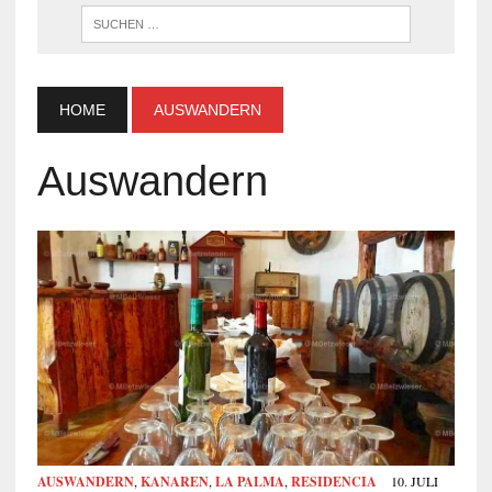
WENN DI
HOME
AUSWANDERN
Auswandern
AUSWANDERN
,
KANAREN
,
LA PALMA
,
RESIDENCIA
10. JULI