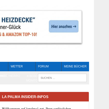
WETTER
FORUM
MEINE BÜCHER
HEIT
AN EL HIERRO
➔ BEBEN LIVE-
WENN DIE 
MONITORING
LA PALMA INSIDER-INFOS
Willkommen auf lapalma1.net, Ihrer verlässlichen