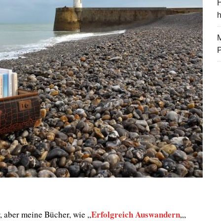
H
M
Erfolgreich Auswandern
, aber meine Bücher, wie „
„,