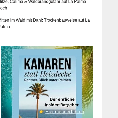
itze, Calima & Waldbrandgefahr auf La Palma
hoch
itten im Wald mit Dani: Trockenbauweise auf La
Palma