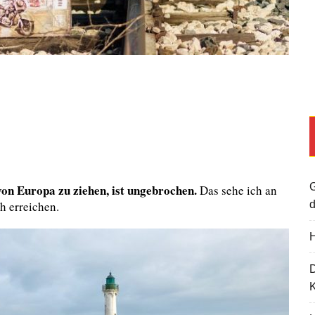
G
on Europa zu ziehen, ist ungebrochen.
Das sehe ich an
h erreichen.
d
H
K