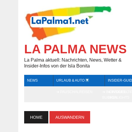
LA PALMA NEWS
La Palma aktuell: Nachrichten, News, Wetter &
Insider-Infos von der Isla Bonita
NEWS
URLAUB & AUTO
INSIDER-GUI
➔ PAUSCHALREISEN
➔ INDIVIDUELL
➔ INSIDER-TI
BUCHEN
HIGHLIGHTS
HOME
AUSWANDERN