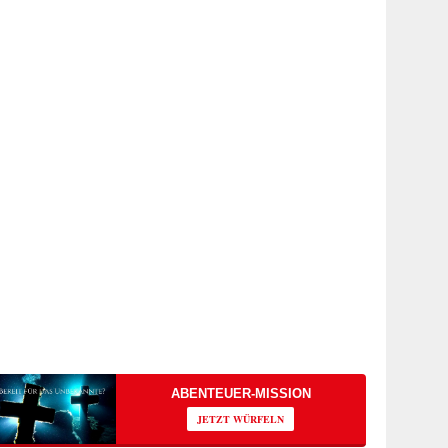
ABENTEUER-MISSION
JETZT WÜRFELN