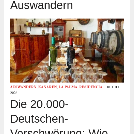
Auswandern
AUSWANDERN
,
KANAREN
,
LA PALMA
,
RESIDENCIA
10. JULI
2026
Die 20.000-
Deutschen-
Verschwörung: Wie