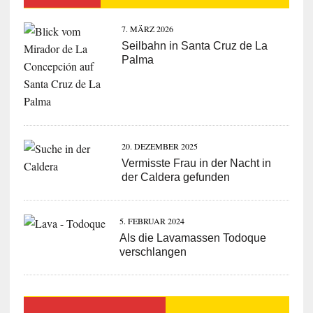
7. MÄRZ 2026
Seilbahn in Santa Cruz de La
Palma
20. DEZEMBER 2025
Vermisste Frau in der Nacht in
der Caldera gefunden
5. FEBRUAR 2024
Als die Lavamassen Todoque
verschlangen