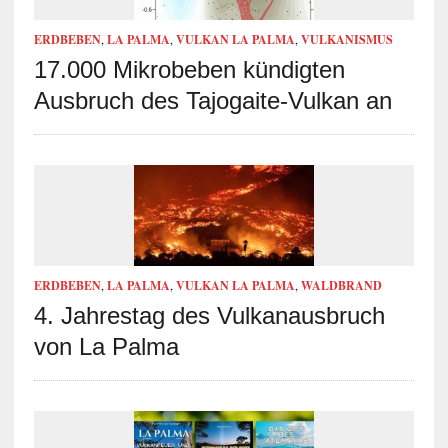
ERDBEBEN
,
LA PALMA
,
VULKAN LA PALMA
,
VULKANISMUS
17.000 Mikrobeben kündigten
Ausbruch des Tajogaite-Vulkan an
ERDBEBEN
,
LA PALMA
,
VULKAN LA PALMA
,
WALDBRAND
4. Jahrestag des Vulkanausbruch
von La Palma