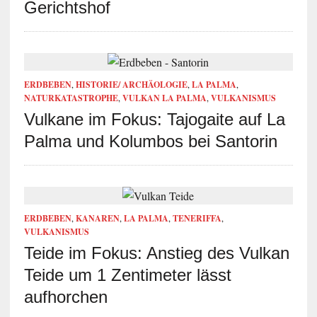
Gerichtshof
ERDBEBEN
,
HISTORIE/ ARCHÄOLOGIE
,
LA PALMA
,
NATURKATASTROPHE
,
VULKAN LA PALMA
,
VULKANISMUS
Vulkane im Fokus: Tajogaite auf La
Palma und Kolumbos bei Santorin
ERDBEBEN
,
KANAREN
,
LA PALMA
,
TENERIFFA
,
VULKANISMUS
Teide im Fokus: Anstieg des Vulkan
Teide um 1 Zentimeter lässt
aufhorchen