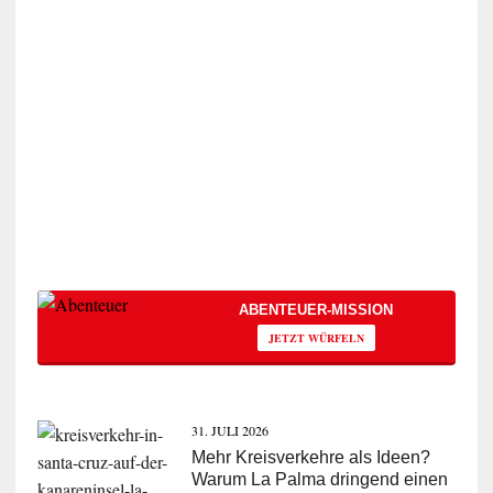
ABENTEUER-MISSION
JETZT WÜRFELN
31. JULI 2026
Mehr Kreisverkehre als Ideen?
Warum La Palma dringend einen