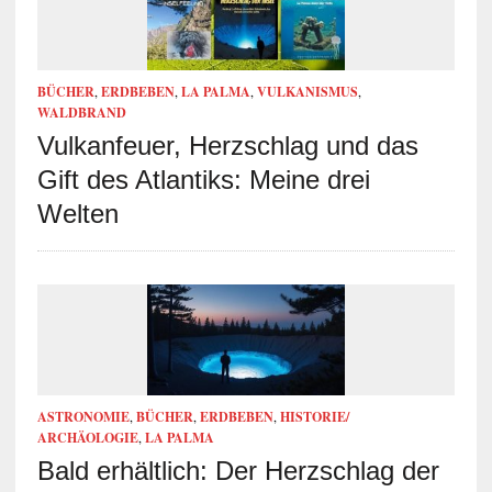
BÜCHER
,
ERDBEBEN
,
LA PALMA
,
VULKANISMUS
,
WALDBRAND
Vulkanfeuer, Herzschlag und das
Gift des Atlantiks: Meine drei
Welten
ASTRONOMIE
,
BÜCHER
,
ERDBEBEN
,
HISTORIE/
ARCHÄOLOGIE
,
LA PALMA
Bald erhältlich: Der Herzschlag der