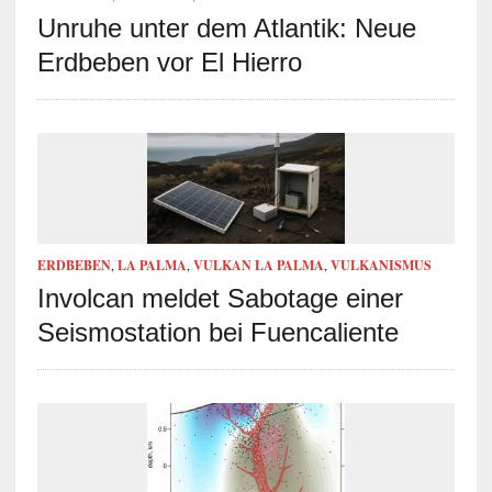
Unruhe unter dem Atlantik: Neue
Erdbeben vor El Hierro
ERDBEBEN
,
LA PALMA
,
VULKAN LA PALMA
,
VULKANISMUS
Involcan meldet Sabotage einer
Seismostation bei Fuencaliente