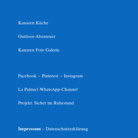
Kanaren Küche
Outdoor-Abenteuer
Kanaren Foto Galerie
Facebook –
Pinterest
–
Instagram
La Palma1-
WhatsApp-Channel
Projekt: Sicher im Ruhestand
Impressum
– Datenschutzerklärung