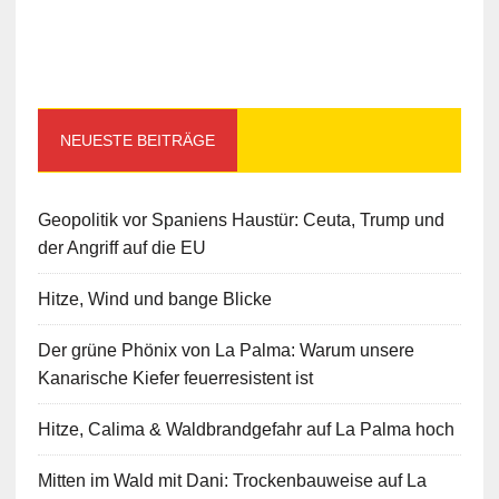
NEUESTE BEITRÄGE
Geopolitik vor Spaniens Haustür: Ceuta, Trump und
der Angriff auf die EU
Hitze, Wind und bange Blicke
Der grüne Phönix von La Palma: Warum unsere
Kanarische Kiefer feuerresistent ist
Hitze, Calima & Waldbrandgefahr auf La Palma hoch
Mitten im Wald mit Dani: Trockenbauweise auf La