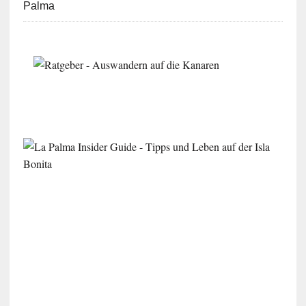
Palma