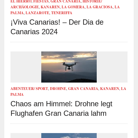
EL HIERRO
,
FIESTAS
,
GRAN CANARIA
,
HISTORIE/
ARCHÄOLOGIE
,
KANAREN
,
LA GOMERA
,
LA GRACIOSA
,
LA
PALMA
,
LANZAROTE
,
TENERIFFA
¡Viva Canarias! – Der Dia de
Canarias 2024
ABENTEUER/ SPORT
,
DROHNE
,
GRAN CANARIA
,
KANAREN
,
LA
PALMA
Chaos am Himmel: Drohne legt
Flughafen Gran Canaria lahm