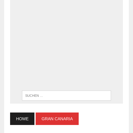
WENN DI
HOME
GRAN CANARIA