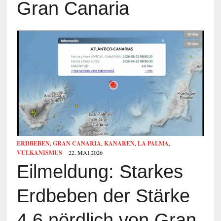
Gran Canaria
ERDBEBEN
,
GRAN CANARIA
,
KANAREN
,
LA PALMA
,
VULKANISMUS
22. MAI 2026
Eilmeldung: Starkes
Erdbeben der Stärke
4,6 nördlich von Gran