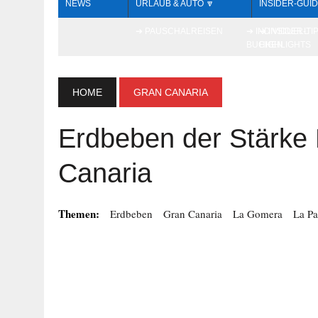
NEWS
URLAUB & AUTO 🔽
INSIDER-GUID
➔ PAUSCHALREISEN
➔ INDIVIDUELL
➔ INSIDER-TI
BUCHEN
HIGHLIGHTS
HOME
GRAN CANARIA
Erdbeben der Stärke 
Canaria
Themen:
Erdbeben
Gran Canaria
La Gomera
La P