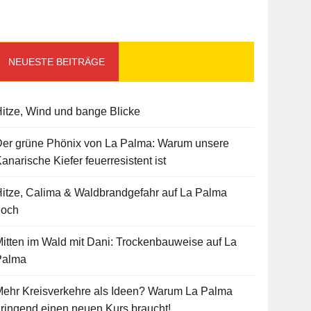
NEUESTE BEITRÄGE
itze, Wind und bange Blicke
Der grüne Phönix von La Palma: Warum unsere
anarische Kiefer feuerresistent ist
itze, Calima & Waldbrandgefahr auf La Palma
hoch
itten im Wald mit Dani: Trockenbauweise auf La
Palma
Mehr Kreisverkehre als Ideen? Warum La Palma
ringend einen neuen Kurs braucht!