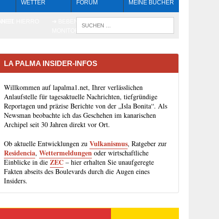
WETTER
FORUM
MEINE BÜCHER
HEIT
AN EL HIERRO
➔ BEBEN LIVE-
WENN DIE 
MONITORING
LA PALMA INSIDER-INFOS
Willkommen auf lapalma1.net, Ihrer verlässlichen
Anlaufstelle für tagesaktuelle Nachrichten, tiefgründige
Reportagen und präzise Berichte von der „Isla Bonita“. Als
Newsman beobachte ich das Geschehen im kanarischen
Archipel seit 30 Jahren direkt vor Ort.
Vulkanismus
Ob aktuelle Entwicklungen zu
, Ratgeber zur
Residencia
Wettermeldungen
,
oder wirtschaftliche
ZEC
Einblicke in die
– hier erhalten Sie unaufgeregte
Fakten abseits des Boulevards durch die Augen eines
Insiders.