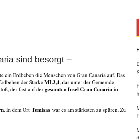
H
ria sind besorgt –
K
te ein Erdbeben die Menschen von Gran Canaria auf. Das
ML3,4
 Erdbeben der Stärke
, das unter der Gemeinde
H
gesamten Insel Gran Canaria in
toß, der fast auf der
M
rn
Temisas
. In dem Ort
war es am stärksten zu spüren. Zu
d