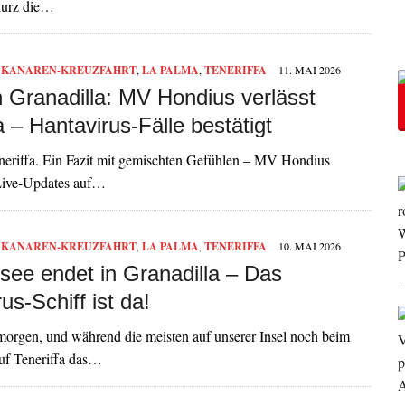
 kurz die…
,
KANAREN-KREUZFAHRT
,
LA PALMA
,
TENERIFFA
11. MAI 2026
n Granadilla: MV Hondius verlässt
a – Hantavirus-Fälle bestätigt
eriffa. Ein Fazit mit gemischten Gefühlen – MV Hondius
 Live-Updates auf…
,
KANAREN-KREUZFAHRT
,
LA PALMA
,
TENERIFFA
10. MAI 2026
see endet in Granadilla – Das
us-Schiff ist da!
morgen, und während die meisten auf unserer Insel noch beim
auf Teneriffa das…