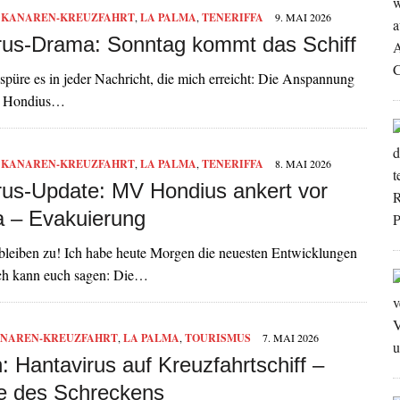
,
KANAREN-KREUZFAHRT
,
LA PALMA
,
TENERIFFA
9. MAI 2026
rus-Drama: Sonntag kommt das Schiff
spüre es in jeder Nachricht, die mich erreicht: Die Anspannung
MV Hondius…
,
KANAREN-KREUZFAHRT
,
LA PALMA
,
TENERIFFA
8. MAI 2026
rus-Update: MV Hondius ankert vor
fa – Evakuierung
bleiben zu! Ich habe heute Morgen die neuesten Entwicklungen
 ich kann euch sagen: Die…
NAREN-KREUZFAHRT
,
LA PALMA
,
TOURISMUS
7. MAI 2026
 Hantavirus auf Kreuzfahrtschiff –
 des Schreckens