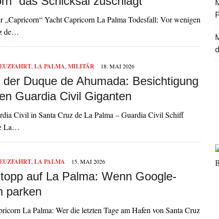
orn“ das Schicksal zuschlägt
M
der „Capricorn“ Yacht Capricorn La Palma Todesfall: Vor wenigen
uz de…
d
EUZFAHRT
,
LA PALMA
,
MILITÄR
18. MAI 2026
 der Duque de Ahumada: Besichtigung
en Guardia Civil Giganten
ia Civil in Santa Cruz de La Palma – Guardia Civil Schiff
de La…
EUZFAHRT
,
LA PALMA
15. MAI 2026
topp auf La Palma: Wenn Google-
n parken
icorn La Palma: Wer die letzten Tage am Hafen von Santa Cruz