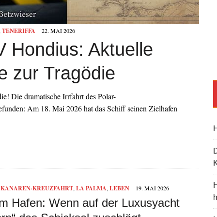
,
TENERIFFA
22. MAI 2026
V Hondius: Aktuelle
e zur Tragödie
e! Die dramatische Irrfahrt des Polar-
funden: Am 18. Mai 2026 hat das Schiff seinen Zielhafen
H
K
H
,
KANAREN-KREUZFAHRT
,
LA PALMA
,
LEBEN
19. MAI 2026
m Hafen: Wenn auf der Luxusyacht