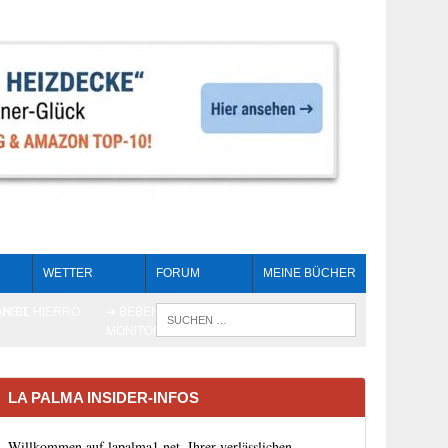
WETTER
FORUM
MEINE BÜCHER
HEIT
AN EL HIERRO
➔ BEBEN LIVE-
WENN DIE 
MONITORING
LA PALMA INSIDER-INFOS
Willkommen auf lapalma1.net, Ihrer verlässlichen