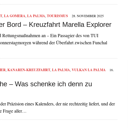
T
,
LA GOMERA
,
LA PALMA
,
TOURISMUS
28. NOVEMBER 2025
r Bord – Kreuzfahrt Marella Explorer
und Rettungsmaßnahmen an – Ein Passagier des von TUI
m Donnerstagmorgen während der Überfahrt zwischen Funchal
HER
,
KANAREN-KREUZFAHRT
,
LA PALMA
,
VULKAN LA PALMA
16.
che – Was schenke ich denn zu
 Präzision eines Kalenders, der nie rechtzeitig liefert, und der
ie Frage aller…