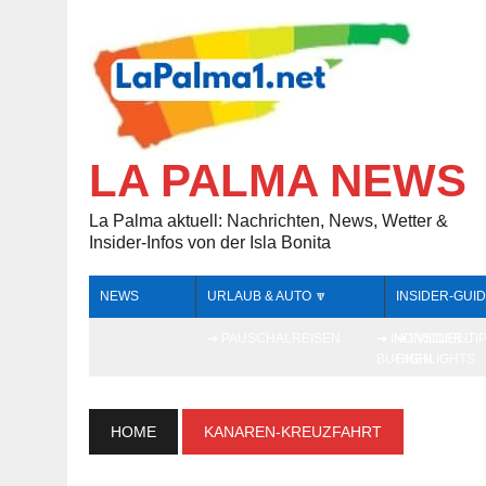
LA PALMA NEWS
La Palma aktuell: Nachrichten, News, Wetter &
Insider-Infos von der Isla Bonita
NEWS
URLAUB & AUTO 🔽
INSIDER-GUID
➔ PAUSCHALREISEN
➔ INDIVIDUELL
➔ INSIDER-TI
BUCHEN
HIGHLIGHTS
HOME
KANAREN-KREUZFAHRT