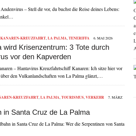
denvirus – Stell dir vor, du buchst die Reise deines Lebens:
Winkel…
,
KANAREN-KREUZFAHRT
,
LA PALMA
,
TENERIFFA
6. MAI 2026
a wird Krisenzentrum: 3 Tote durch
rus vor den Kapverden
naren – Hantavirus Kreuzfahrtschiff Kanaren: Ich sitze hier vor
 über den Vulkanlandschaften von La Palma glänzt,…
NAREN-KREUZFAHRT
,
LA PALMA
,
TOURISMUS
,
VERKEHR
7. MÄRZ
n in Santa Cruz de La Palma
ilbahn in Santa Cruz de La Palma: Wer die Serpentinen von Santa