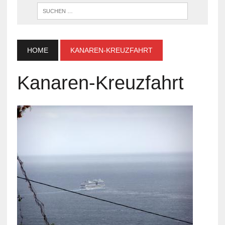
WENN DI
HOME
KANAREN-KREUZFAHRT
Kanaren-Kreuzfahrt