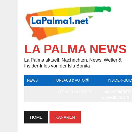
LA PALMA NEWS
La Palma aktuell: Nachrichten, News, Wetter &
Insider-Infos von der Isla Bonita
NEWS
URLAUB & AUTO
INSIDER-GUI
➔ PAUSCHALREISEN
➔ INDIVIDUELL
➔ INSIDER-TI
BUCHEN
HIGHLIGHTS
HOME
KANAREN