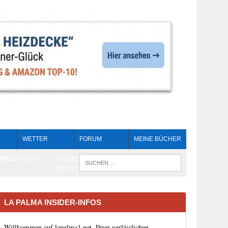
WETTER
FORUM
MEINE BÜCHER
HEIT
AN EL HIERRO
➔ BEBEN LIVE-
WENN DIE 
MONITORING
LA PALMA INSIDER-INFOS
Willkommen auf lapalma1.net, Ihrer verlässlichen