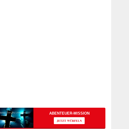
ABENTEUER-MISSION
JETZT WÜRFELN