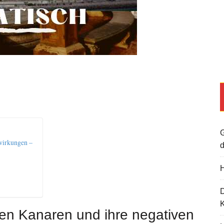
G
wirkungen –
d
H
K
en Kanaren und ihre negativen