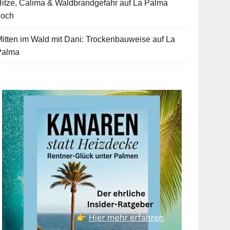
itze, Calima & Waldbrandgefahr auf La Palma
hoch
itten im Wald mit Dani: Trockenbauweise auf La
Palma