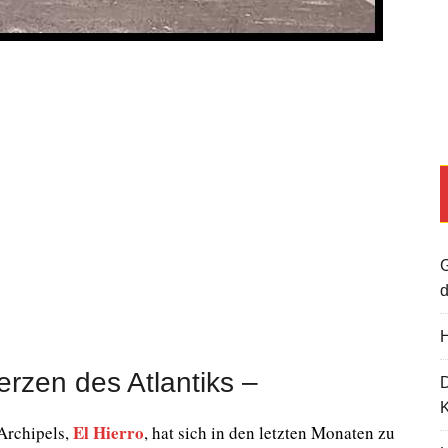
G
d
H
rzen des Atlantiks –
K
El Hierro
 Archipels,
, hat sich in den letzten Monaten zu