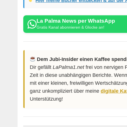
Hier meine Bücher entdecken & auf der 
La Palma News per WhatsApp
Gratis Kanal abonnieren & Glocke an!
Dem Jubi-Insider einen Kaffee spend
Dir gefällt
LaPalma1.net
frei von nervigen 
Zeit in diese unabhängigen Berichte. Wenn
mit einer kleinen, freiwilligen Wertschätzu
ganz unkompliziert über meine
digitale K
Unterstützung!