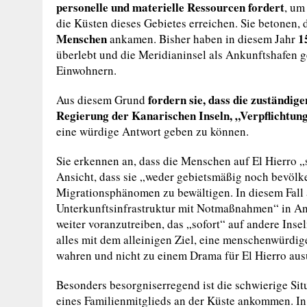
personelle und materielle Ressourcen fordert
, um
die Küsten dieses Gebietes erreichen. Sie betonen,
Menschen
1
ankamen. Bisher haben in diesem Jahr
überlebt und die Meridianinsel als Ankunftshafen g
Einwohnern.
fordern sie, dass die zuständig
Aus diesem Grund
Regierung der Kanarischen Inseln, „Verpflichtun
eine würdige Antwort geben zu können.
Sie erkennen an, dass die Menschen auf El Hierro „
Ansicht, dass sie „weder gebietsmäßig noch bevölke
Migrationsphänomen zu bewältigen. In diesem Fall a
Unterkunftsinfrastruktur mit Notmaßnahmen“ in An
weiter voranzutreiben, das „sofort“ auf andere Inse
alles mit dem alleinigen Ziel, eine menschenwürdi
wahren und nicht zu einem Drama für El Hierro ausu
Besonders besorgniserregend ist die schwierige Sit
eines Familienmitglieds an der Küste ankommen. In d