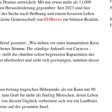
 Dramas entwickelt. Mit nur etwas mehr als 11.000
H
nen Herausforderung gegenüber: Seit 2023 sind fast
f der Suche nach Hoffnung und einem besseren Leben
El Hierro
e kleine Gemeinschaft von
zur bitteren Realität.
M
feruf gestartet. „Wir stehen vor einer humanitären Krise
ochener Stimme. Die ständige Ankunft von Cayucos –
 – stellt die ohnehin schon begrenzten Kapazitäten der
ist überfordert und sieht sich gezwungen, inmitten dieser
en bislang tragischen Höhepunkt, als ein Kanu mit 90
n zum Grab für mehr als fünfzig Menschen, deren Leben
von diesem Unglück verbreitete sich wie ein Lauffeuer
zens auf der gesamten Insel.