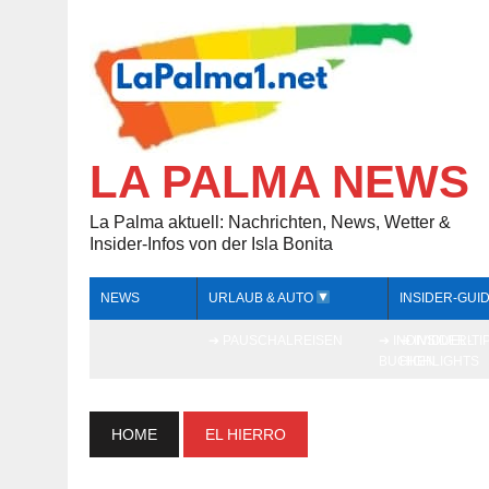
LA PALMA NEWS
La Palma aktuell: Nachrichten, News, Wetter &
Insider-Infos von der Isla Bonita
NEWS
URLAUB & AUTO
INSIDER-GUI
➔ PAUSCHALREISEN
➔ INDIVIDUELL
➔ INSIDER-TI
BUCHEN
HIGHLIGHTS
HOME
EL HIERRO