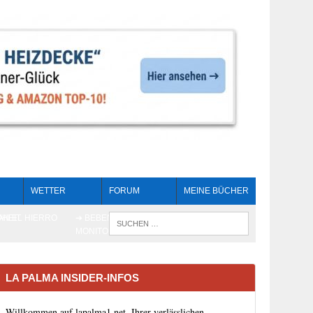
WETTER
FORUM
MEINE BÜCHER
HEIT
AN EL HIERRO
➔ BEBEN LIVE-
WENN DIE 
MONITORING
LA PALMA INSIDER-INFOS
Willkommen auf lapalma1.net, Ihrer verlässlichen