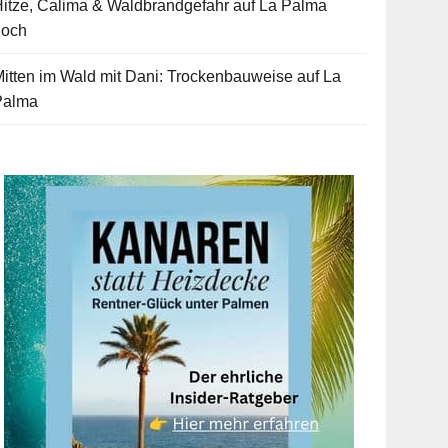
itze, Calima & Waldbrandgefahr auf La Palma
hoch
itten im Wald mit Dani: Trockenbauweise auf La
Palma