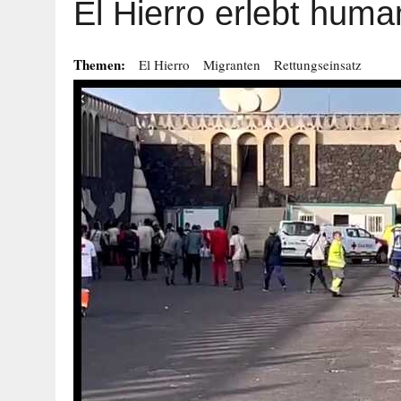
El Hierro erlebt hum
Themen:
El Hierro
Migranten
Rettungseinsatz