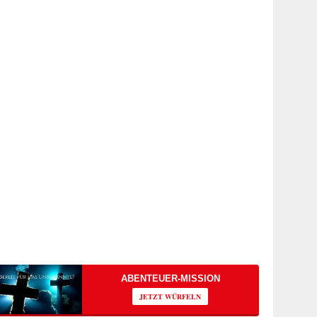
ABENTEUER-MISSION
JETZT WÜRFELN