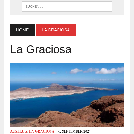
WENN DI
HOME
LA GRACIOSA
La Graciosa
AUSFLUG
,
LA GRACIOSA
6. SEPTEMBER 2024