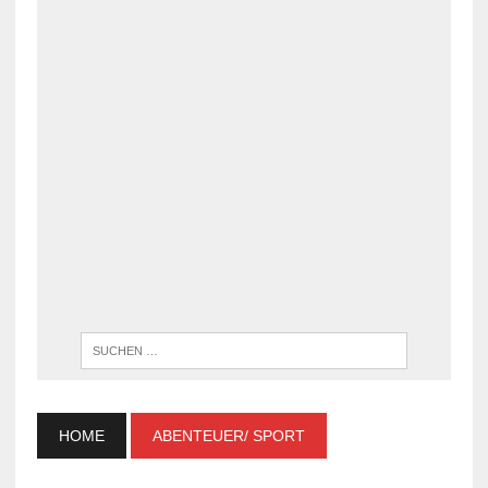
WENN DI
HOME
ABENTEUER/ SPORT