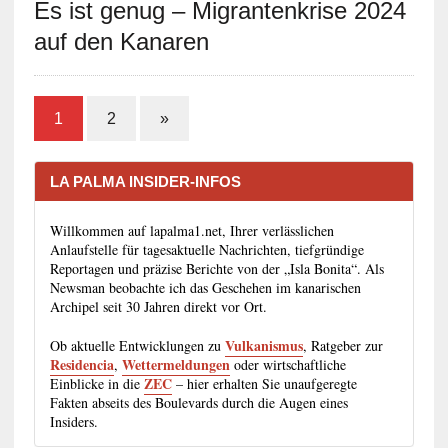
Es ist genug – Migrantenkrise 2024
auf den Kanaren
1
2
»
LA PALMA INSIDER-INFOS
Willkommen auf lapalma1.net, Ihrer verlässlichen
Anlaufstelle für tagesaktuelle Nachrichten, tiefgründige
Reportagen und präzise Berichte von der „Isla Bonita“. Als
Newsman beobachte ich das Geschehen im kanarischen
Archipel seit 30 Jahren direkt vor Ort.
Vulkanismus
Ob aktuelle Entwicklungen zu
, Ratgeber zur
Residencia
Wettermeldungen
,
oder wirtschaftliche
ZEC
Einblicke in die
– hier erhalten Sie unaufgeregte
Fakten abseits des Boulevards durch die Augen eines
Insiders.