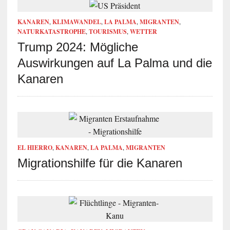
KANAREN
,
KLIMAWANDEL
,
LA PALMA
,
MIGRANTEN
,
NATURKATASTROPHE
,
TOURISMUS
,
WETTER
Trump 2024: Mögliche
Auswirkungen auf La Palma und die
Kanaren
EL HIERRO
,
KANAREN
,
LA PALMA
,
MIGRANTEN
Migrationshilfe für die Kanaren