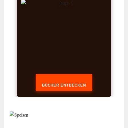
BÜCHER ENTDECKEN