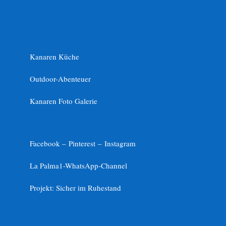
Kanaren Küche
Outdoor-Abenteuer
Kanaren Foto Galerie
Facebook –
Pinterest
–
Instagram
La Palma1-
WhatsApp-Channel
Projekt: Sicher im Ruhestand