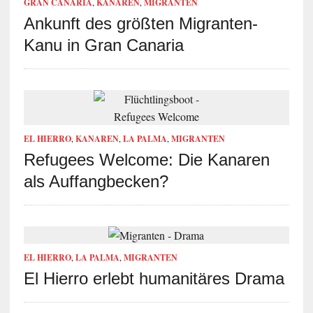
GRAN CANARIA
,
KANAREN
,
MIGRANTEN
Ankunft des größten Migranten-
Kanu in Gran Canaria
EL HIERRO
,
KANAREN
,
LA PALMA
,
MIGRANTEN
Refugees Welcome: Die Kanaren
als Auffangbecken?
EL HIERRO
,
LA PALMA
,
MIGRANTEN
El Hierro erlebt humanitäres Drama