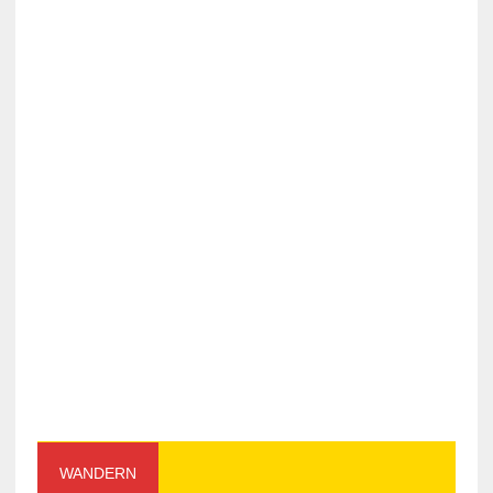
WANDERN