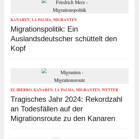
KANAREN
,
LA PALMA
,
MIGRANTEN
Migrationspolitik: Ein
Auslandsdeutscher schüttelt den
Kopf
EL HIERRO
,
KANAREN
,
LA PALMA
,
MIGRANTEN
,
WETTER
Tragisches Jahr 2024: Rekordzahl
an Todesfällen auf der
Migrationsroute zu den Kanaren