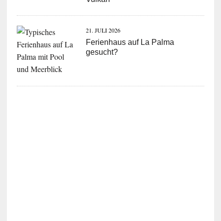
21. JULI 2026
Ferienhaus auf La Palma
gesucht?