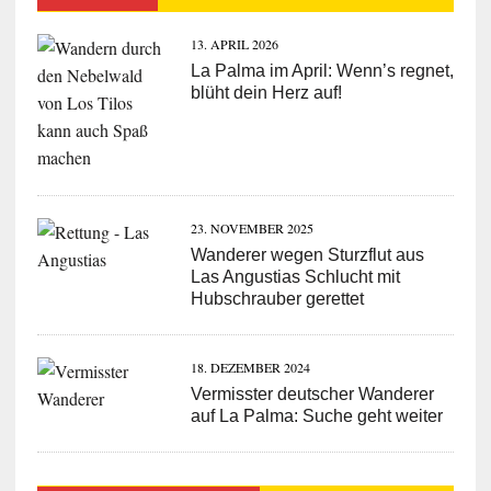
13. APRIL 2026
La Palma im April: Wenn’s regnet,
blüht dein Herz auf!
23. NOVEMBER 2025
Wanderer wegen Sturzflut aus
Las Angustias Schlucht mit
Hubschrauber gerettet
18. DEZEMBER 2024
Vermisster deutscher Wanderer
auf La Palma: Suche geht weiter