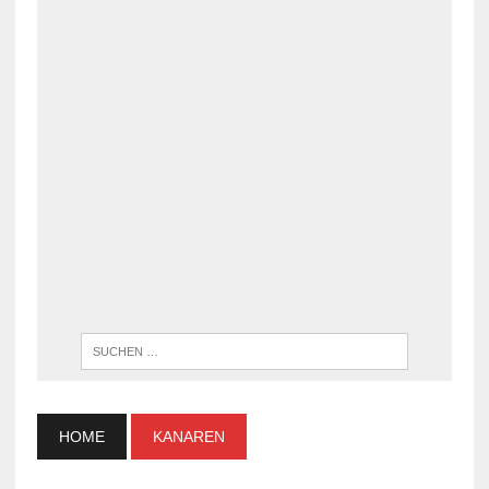
WENN DI
HOME
KANAREN