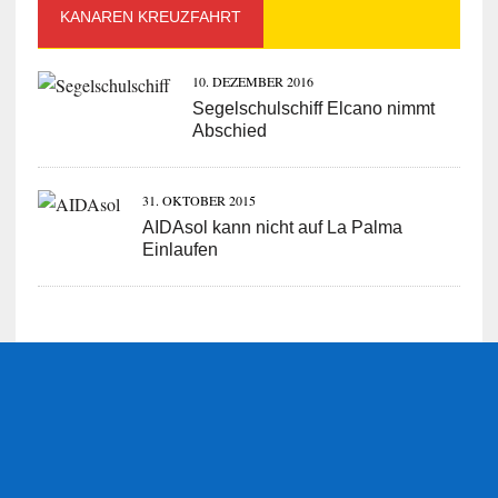
KANAREN KREUZFAHRT
10. DEZEMBER 2016
Segelschulschiff Elcano nimmt
Abschied
31. OKTOBER 2015
AIDAsol kann nicht auf La Palma
Einlaufen