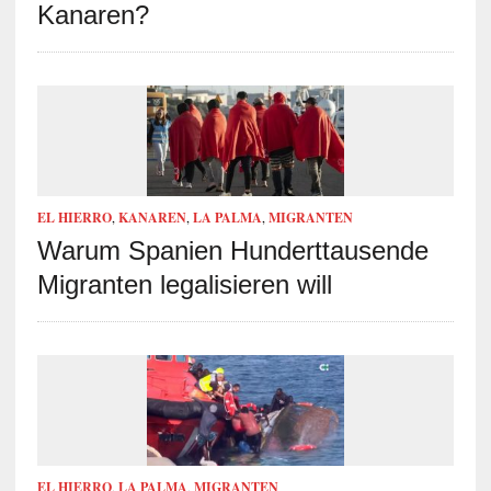
Kanaren?
EL HIERRO
,
KANAREN
,
LA PALMA
,
MIGRANTEN
Warum Spanien Hunderttausende
Migranten legalisieren will
EL HIERRO
,
LA PALMA
,
MIGRANTEN