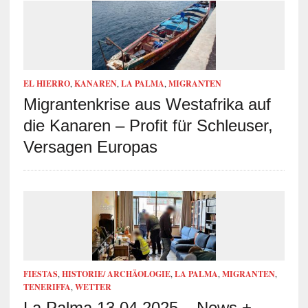
EL HIERRO
,
KANAREN
,
LA PALMA
,
MIGRANTEN
Migrantenkrise aus Westafrika auf
die Kanaren – Profit für Schleuser,
Versagen Europas
FIESTAS
,
HISTORIE/ ARCHÄOLOGIE
,
LA PALMA
,
MIGRANTEN
,
TENERIFFA
,
WETTER
La Palma 13.04.2025 – News +