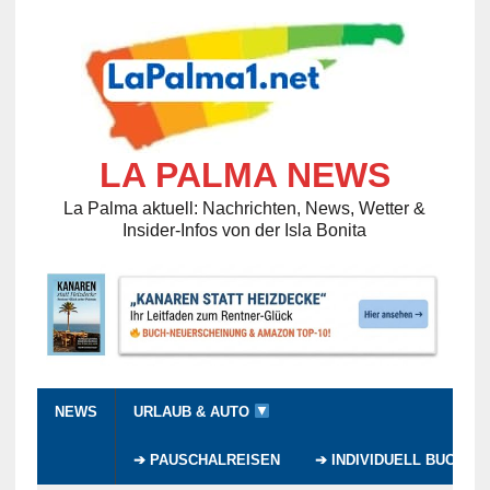
LA PALMA NEWS
La Palma aktuell: Nachrichten, News, Wetter &
Insider-Infos von der Isla Bonita
NEWS
URLAUB & AUTO
➔ PAUSCHALREISEN
➔ INDIVIDUELL BUCHEN