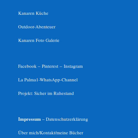
Kanaren Küche
Outdoor-Abenteuer
Kanaren Foto Galerie
Facebook –
Pinterest
–
Instagram
La Palma1-
WhatsApp-Channel
Projekt: Sicher im Ruhestand
Impressum
– Datenschutzerklärung
Über mich/Kontakt/meine Bücher