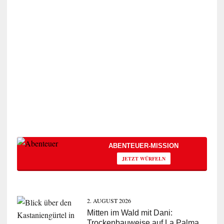
ABENTEUER-MISSION
JETZT WÜRFELN
2. AUGUST 2026
Mitten im Wald mit Dani:
Trockenbauweise auf La Palma