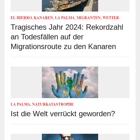
EL HIERRO
,
KANAREN
,
LA PALMA
,
MIGRANTEN
,
WETTER
Tragisches Jahr 2024: Rekordzahl
an Todesfällen auf der
Migrationsroute zu den Kanaren
LA PALMA
,
NATURKATASTROPHE
Ist die Welt verrückt geworden?