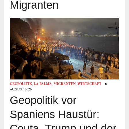
Migranten
GEOPOLITIK
,
LA PALMA
,
MIGRANTEN
,
WIRTSCHAFT
6.
AUGUST 2026
Geopolitik vor
Spaniens Haustür:
Ceuta, Trump und der