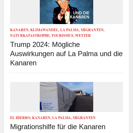
KANAREN
,
KLIMAWANDEL
,
LA PALMA
,
MIGRANTEN
,
NATURKATASTROPHE
,
TOURISMUS
,
WETTER
Trump 2024: Mögliche
Auswirkungen auf La Palma und die
Kanaren
EL HIERRO
,
KANAREN
,
LA PALMA
,
MIGRANTEN
Migrationshilfe für die Kanaren