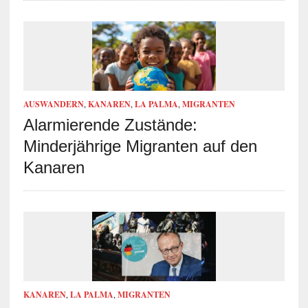
AUSWANDERN
,
KANAREN
,
LA PALMA
,
MIGRANTEN
Alarmierende Zustände:
Minderjährige Migranten auf den
Kanaren
KANAREN
,
LA PALMA
,
MIGRANTEN