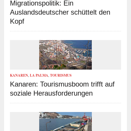
Migrationspolitik: Ein
Auslandsdeutscher schüttelt den
Kopf
KANAREN
,
LA PALMA
,
TOURISMUS
Kanaren: Tourismusboom trifft auf
soziale Herausforderungen