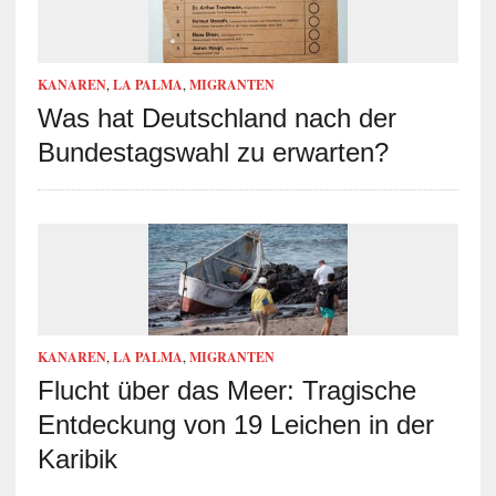
KANAREN
,
LA PALMA
,
MIGRANTEN
Was hat Deutschland nach der
Bundestagswahl zu erwarten?
KANAREN
,
LA PALMA
,
MIGRANTEN
Flucht über das Meer: Tragische
Entdeckung von 19 Leichen in der
Karibik