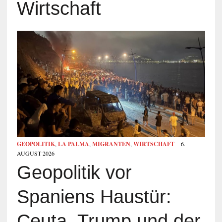
Wirtschaft
GEOPOLITIK
,
LA PALMA
,
MIGRANTEN
,
WIRTSCHAFT
6.
AUGUST 2026
Geopolitik vor
Spaniens Haustür:
Ceuta, Trump und der