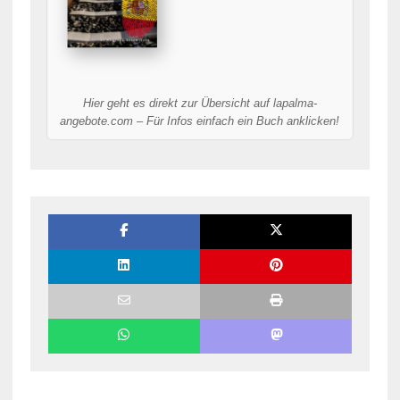
Hier geht es direkt zur Übersicht auf lapalma-
angebote.com – Für Infos einfach ein Buch anklicken!