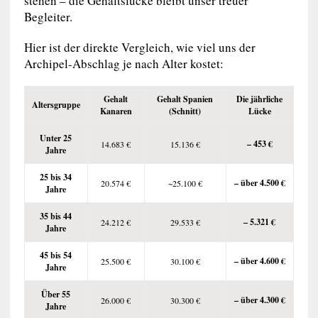
stehen – die Gehaltslücke bleibt unser treuer
Begleiter.
Hier ist der direkte Vergleich, wie viel uns der
Archipel-Abschlag je nach Alter kostet:
Gehalt
Gehalt Spanien
Die jährliche
Altersgruppe
Kanaren
(Schnitt)
Lücke
Unter 25
– 453 €
14.683 €
15.136 €
Jahre
25 bis 34
– über 4.500 €
20.574 €
~25.100 €
Jahre
35 bis 44
– 5.321 €
24.212 €
29.533 €
Jahre
45 bis 54
– über 4.600 €
25.500 €
30.100 €
Jahre
Über 55
– über 4.300 €
26.000 €
30.300 €
Jahre