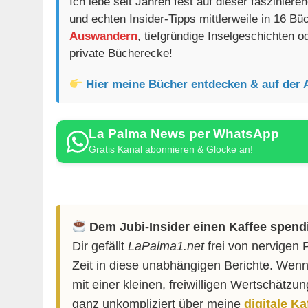
Ich lebe seit Jahren fest auf dieser faszinier
und echten Insider-Tipps mittlerweile in 16 B
Auswandern
, tiefgründige Inselgeschichten 
private Bücherecke!
Hier meine Bücher entdecken & auf der 
La Palma News per WhatsApp
Gratis Kanal abonnieren & Glocke an!
Dem Jubi-Insider einen Kaffee spend
Dir gefällt
LaPalma1.net
frei von nervigen 
Zeit in diese unabhängigen Berichte. Wenn
mit einer kleinen, freiwilligen Wertschätzu
ganz unkompliziert über meine
digitale K