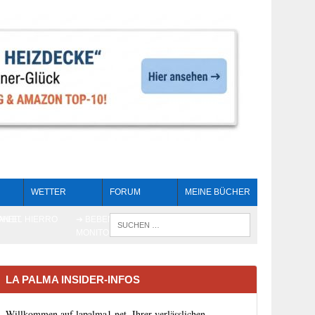
WETTER
FORUM
MEINE BÜCHER
HEIT
AN EL HIERRO
➔ BEBEN LIVE-
WENN DIE 
MONITORING
LA PALMA INSIDER-INFOS
Willkommen auf lapalma1.net, Ihrer verlässlichen