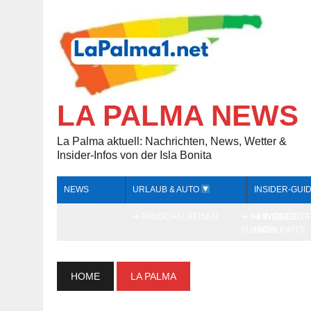
LA PALMA NEWS
La Palma aktuell: Nachrichten, News, Wetter &
Insider-Infos von der Isla Bonita
NEWS
URLAUB & AUTO
INSIDER-GUI
➔ PAUSCHALREISEN
➔ INDIVIDUELL
➔ INSIDER-TI
BUCHEN
HIGHLIGHTS
HOME
LA PALMA