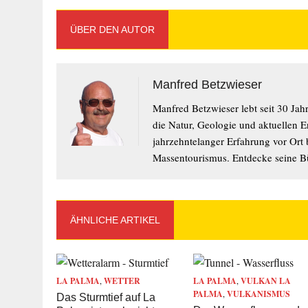
ÜBER DEN AUTOR
Manfred Betzwieser
Manfred Betzwieser lebt seit 30 Ja
die Natur, Geologie und aktuellen 
jahrzehntelanger Erfahrung vor Ort bi
Massentourismus. Entdecke seine Bü
ÄHNLICHE ARTIKEL
LA PALMA
,
WETTER
LA PALMA
,
VULKAN LA
PALMA
,
VULKANISMUS
Das Sturmtief auf La