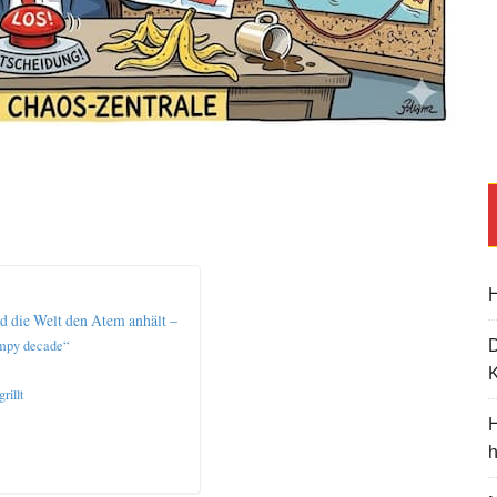
H
d die Welt den Atem anhält –
bumpy decade“
K
illt
H