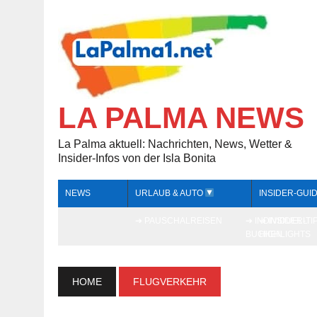
LA PALMA NEWS
La Palma aktuell: Nachrichten, News, Wetter &
Insider-Infos von der Isla Bonita
NEWS
URLAUB & AUTO
INSIDER-GUI
➔ PAUSCHALREISEN
➔ INDIVIDUELL
➔ INSIDER-TI
BUCHEN
HIGHLIGHTS
HOME
FLUGVERKEHR