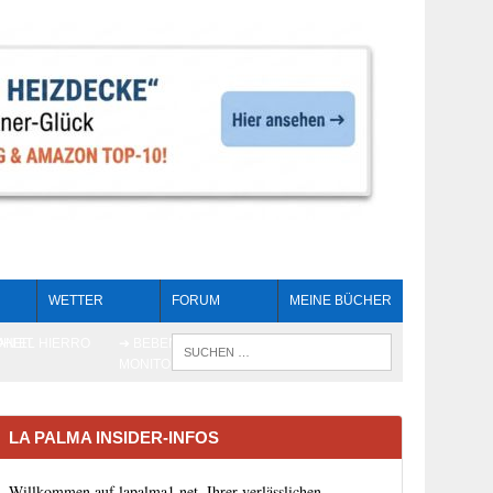
WETTER
FORUM
MEINE BÜCHER
HEIT
AN EL HIERRO
➔ BEBEN LIVE-
WENN DIE 
MONITORING
LA PALMA INSIDER-INFOS
Willkommen auf lapalma1.net, Ihrer verlässlichen