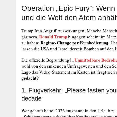
Operation „Epic Fury“: Wenn
und die Welt den Atem anhäl
Trump Iran Angriff Auswirkungen: Manche Menschen
Donald Trump
gärtnern.
hingegen scheint im März 
Regime-Change per Fernbedienung.
zu haben:
Unt
lassen die USA und Israel derzeit Bomben auf den I
Unmittelbare Bedroh
Die offizielle Begründung? „
wohl von den sinkenden Umfragewerten und den Sc
Lago das Video-Statement im Kasten ist, fragt sich 
gedacht?
1. Flugverkehr: „Please fasten your
decade“
Wer gehofft hatte, 2026 entspannt in den Urlaub zu 
„Schienenersatzverkehr über Kontinente“ vertraut 