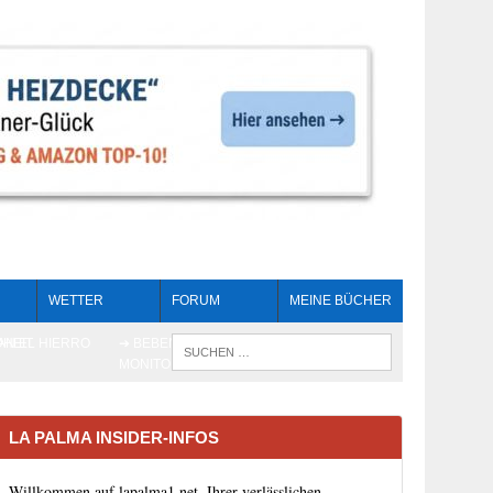
WETTER
FORUM
MEINE BÜCHER
HEIT
AN EL HIERRO
➔ BEBEN LIVE-
WENN DIE 
MONITORING
LA PALMA INSIDER-INFOS
Willkommen auf lapalma1.net, Ihrer verlässlichen