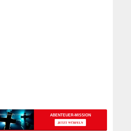
ABENTEUER-MISSION
JETZT WÜRFELN