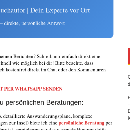
uchautor | Dein Experte vor Ort
 direkte, persönliche Antwort
inen Berichten? Schreib mir einfach direkt eine
nell wie möglich bei dir! Bitte beachte, dass
ich kostenfrei direkt im Chat oder den Kommentaren
G
d
T PER WHATSAPP SENDEN
H
u persönlichen Beratungen:
B. detaillierte Auswanderungspläne, komplexe
K
persönliche Beratung
gen zur Insel) biete ich eine
per
ers ist, vereinbaren wir das passende Honorar dafür