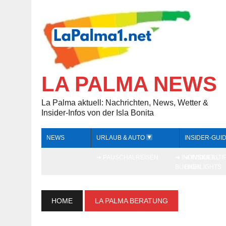
LA PALMA NEWS
La Palma aktuell: Nachrichten, News, Wetter &
Insider-Infos von der Isla Bonita
NEWS
URLAUB & AUTO
INSIDER-GUI
➔ PAUSCHALREISEN
➔ INDIVIDUELL
➔ INSIDER-TI
BUCHEN
HIGHLIGHTS
HOME
LA PALMA BERATUNG