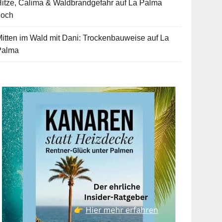
itze, Calima & Waldbrandgefahr auf La Palma
hoch
itten im Wald mit Dani: Trockenbauweise auf La
Palma