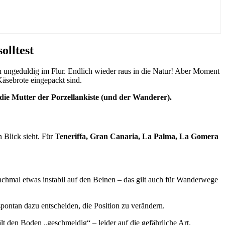
olltest
 ungeduldig im Flur. Endlich wieder raus in die Natur! Aber Moment
Käsebrote eingepackt sind.
t die Mutter der Porzellankiste (und der Wanderer).
n Blick sieht. Für
Teneriffa, Gran Canaria, La Palma, La Gomera
nchmal etwas instabil auf den Beinen – das gilt auch für Wanderwege
spontan dazu entscheiden, die Position zu verändern.
lt den Boden „geschmeidig“ – leider auf die gefährliche Art.