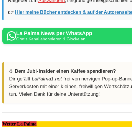
Ratgeber zum
Auswandern
, tiefgründige Inselgeschichten
👉
Hier meine Bücher entdecken & auf der Autorenseit
La Palma News per WhatsApp
Gratis Kanal abonnieren & Glocke an!
☕️
Dem Jubi-Insider einen Kaffee spendieren?
Dir gefällt
LaPalma1.net
frei von nervigen Pop-up-Banner
Serverkosten mit einer kleinen, freiwilligen Wertschät
tun. Vielen Dank für deine Unterstützung!
Wetter La Palma