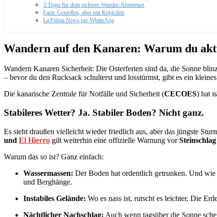
3 Tipps für dein sicheres Wander-Abenteuer
Fazit: Genießen, aber mit Köpfchen
La Palma News per WhatsApp
Wandern auf den Kanaren: Warum du aktuel
Wandern Kanaren Sicherheit: Die Osterferien sind da, die Sonne bli
– bevor du den Rucksack schulterst und losstürmst, gibt es ein kleine
Die kanarische Zentrale für Notfälle und Sicherheit (
CECOES
) hat 
Stabileres Wetter? Ja. Stabiler Boden? Nicht ganz.
Es sieht draußen vielleicht wieder friedlich aus, aber das jüngste Stur
und
El Hierro
gilt weiterhin eine offizielle Warnung vor
Steinschla
Warum das so ist? Ganz einfach:
Wassermassen:
Der Boden hat ordentlich getrunken. Und wie w
und Berghänge.
Instabiles Gelände:
Wo es nass ist, rutscht es leichter. Die E
Nächtlicher Nachschlag:
Auch wenn tagsüber die Sonne scheint