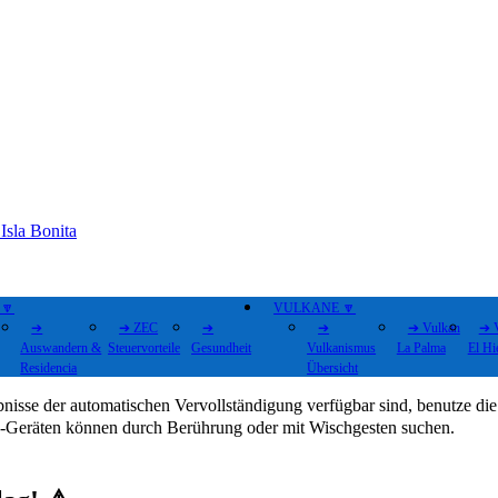
Isla Bonita
🔽
VULKANE 🔽
➔
➔ ZEC
➔
➔
➔ Vulkan
➔ 
Auswandern &
Steuervorteile
Gesundheit
Vulkanismus
La Palma
El Hi
Residencia
Übersicht
isse der automatischen Vervollständigung verfügbar sind, benutze die
h-Geräten können durch Berührung oder mit Wischgesten suchen.