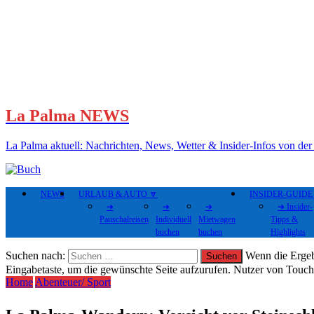
La Palma NEWS
La Palma aktuell: Nachrichten, News, Wetter & Insider-Infos von der 
NEWS
URLAUB & AUTO 🔽
INSIDER-GUIDE 
➔
➔
➔
➔ Insider-
Pauschalreisen
Individuell
Mietwagen
Tipps &
buchen
buchen
Highlights
Suchen nach:
Wenn die Ergebn
Eingabetaste, um die gewünschte Seite aufzurufen. Nutzer von Touc
Home
Abenteuer/ Sport