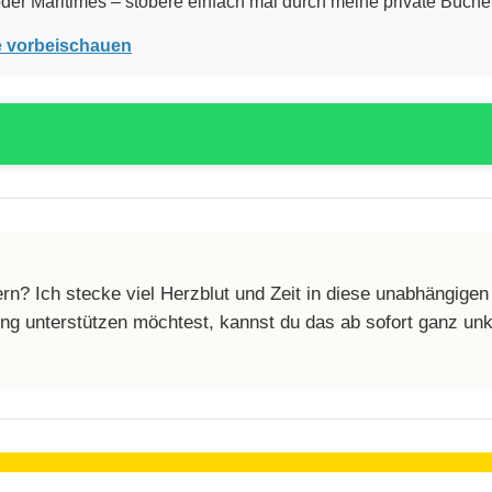
 oder Maritimes – stöbere einfach mal durch meine private Büche
e vorbeischauen
n? Ich stecke viel Herzblut und Zeit in diese unabhängigen
zung unterstützen möchtest, kannst du das ab sofort ganz un