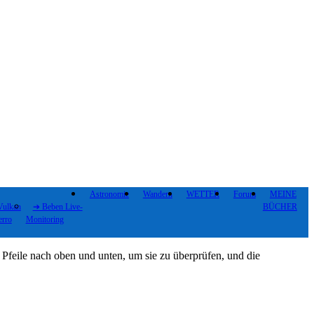
Astronomie
Wandern
WETTER
Forum
MEINE
Vulkan
➔ Beben Live-
BÜCHER
erro
Monitoring
 Pfeile nach oben und unten, um sie zu überprüfen, und die