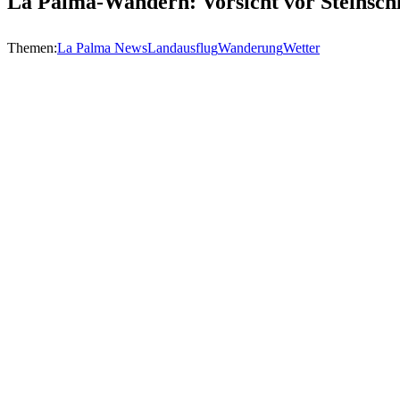
La Palma-Wandern: Vorsicht vor Steinschl
Themen:
La Palma News
Landausflug
Wanderung
Wetter