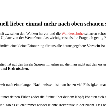
l lieber einmal mehr nach oben schauen s
nzelt zwischen den Wolken hervor und die
Wanderschuhe
scharren schon
s Update von der Wetterfront, das wichtiger ist als die Frage, ob genug 
nämlich eine kleine Erinnerung für uns alle herausgegeben:
Vorsicht is
mtief hat auf den Inseln Spuren hinterlassen, die man nicht auf den erste
g und Erdrutschen
.
ir nach einer langen Nacht wissen, ist man bei zu viel Flüssigkeit ma
rde unter deinen Füßen (oder die Steine über deinem Kopf) könnten sich 
, gab es zuletzt immer wieder leichte Regenfälle in der Nacht. Das hä