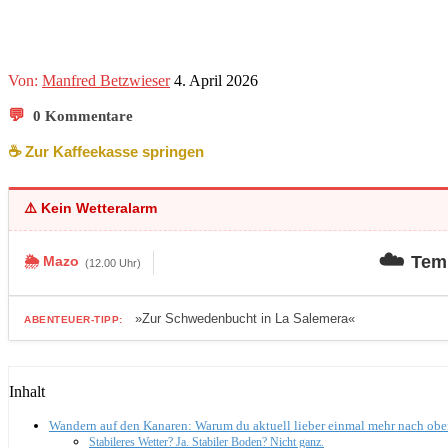
Von:
Manfred Betzwieser
4. April 2026
💬
0 Kommentare
☕️ Zur Kaffeekasse springen
⚠️ Kein Wetteralarm
☁️
Temp
🌦️ Mazo
(12.00 Uhr)
»Zur Schwedenbucht in La Salemera«
ABENTEUER-TIPP:
Inhalt
Wandern auf den Kanaren: Warum du aktuell lieber einmal mehr nach oben
Stabileres Wetter? Ja. Stabiler Boden? Nicht ganz.