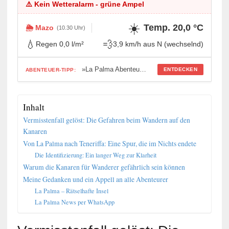
⚠️ Kein Wetteralarm - grüne Ampel
☀️
Temp. 20,0 °C
🌦️ Mazo
(10.30 Uhr)
💧
💨
Regen 0,0 l/m²
3,9 km/h aus N (wechselnd)
»La Palma Abenteuer-Generator: 42 Missionen für Entdecker«
ENTDECKEN
ABENTEUER-TIPP:
Inhalt
Vermisstenfall gelöst: Die Gefahren beim Wandern auf den
Kanaren
Von La Palma nach Teneriffa: Eine Spur, die im Nichts endete
Die Identifizierung: Ein langer Weg zur Klarheit
Warum die Kanaren für Wanderer gefährlich sein können
Meine Gedanken und ein Appell an alle Abenteurer
La Palma – Rätselhafte Insel
La Palma News per WhatsApp