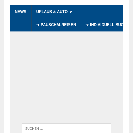
NEWS
URLAUB & AUTO 🔽
➔ PAUSCHALREISEN
➔ INDIVIDUELL BUCHEN
WENN DI