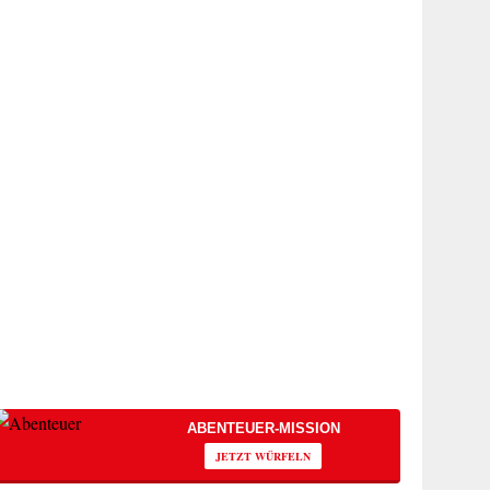
ABENTEUER-MISSION
JETZT WÜRFELN