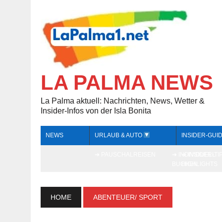
LA PALMA NEWS
La Palma aktuell: Nachrichten, News, Wetter &
Insider-Infos von der Isla Bonita
NEWS
URLAUB & AUTO
INSIDER-GUI
➔ PAUSCHALREISEN
➔ INDIVIDUELL
➔ INSIDER-TI
BUCHEN
HIGHLIGHTS
HOME
ABENTEUER/ SPORT