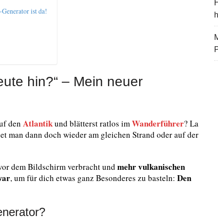
H
Generator ist da!
M
eute hin?“ – Mein neuer
Atlantik
Wanderführer
auf den
und blätterst ratlos im
? La
det man dann doch wieder am gleichen Strand oder auf der
mehr vulkanischen
e vor dem Bildschirm verbracht und
war
Den
, um für dich etwas ganz Besonderes zu basteln:
enerator?