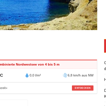
G
ombinierte Nordwestsee von 4 bis 5 m
d
°C
0,0 l/m²
6,8 km/h aus NW
H
zeit«
ENTDECKEN
K