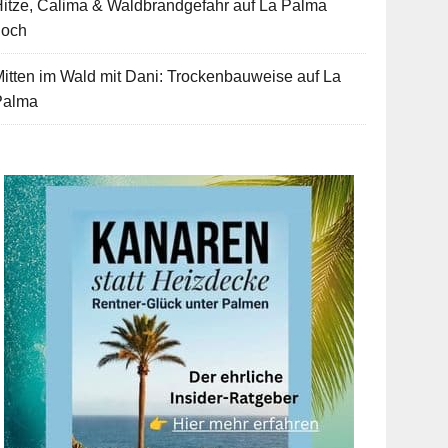
itze, Calima & Waldbrandgefahr auf La Palma
hoch
itten im Wald mit Dani: Trockenbauweise auf La
Palma