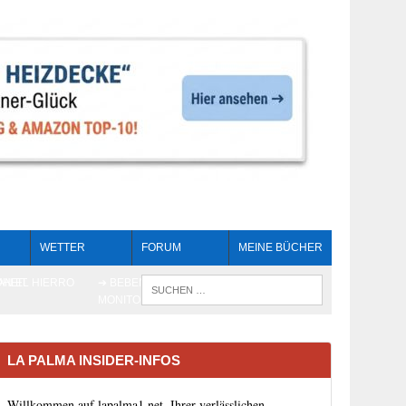
WETTER
FORUM
MEINE BÜCHER
HEIT
AN EL HIERRO
➔ BEBEN LIVE-
WENN DIE 
MONITORING
LA PALMA INSIDER-INFOS
Willkommen auf lapalma1.net, Ihrer verlässlichen