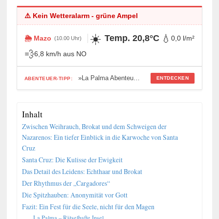
⚠️ Kein Wetteralarm - grüne Ampel
☀️
💧
Temp. 20,8°C
🌦️ Mazo
0,0 l/m²
(10.00 Uhr)
💨
6,8 km/h aus NO
»La Palma Abenteuer-Generator: 42 Missionen für Entdecker«
ENTDECKEN
ABENTEUER-TIPP:
Inhalt
Zwischen Weihrauch, Brokat und dem Schweigen der
Nazarenos: Ein tiefer Einblick in die Karwoche von Santa
Cruz
Santa Cruz: Die Kulisse der Ewigkeit
Das Detail des Leidens: Echthaar und Brokat
Der Rhythmus der „Cargadores“
Die Spitzhauben: Anonymität vor Gott
Fazit: Ein Fest für die Seele, nicht für den Magen
La Palma – Rätselhafte Insel