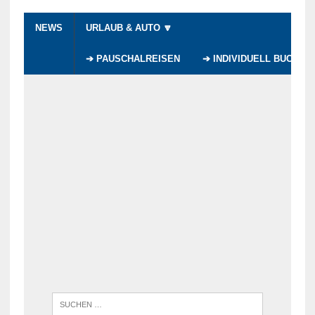
NEWS
URLAUB & AUTO 🔽
➔ PAUSCHALREISEN
➔ INDIVIDUELL BUCHEN
WENN DI