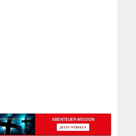
ABENTEUER-MISSION
JETZT WÜRFELN