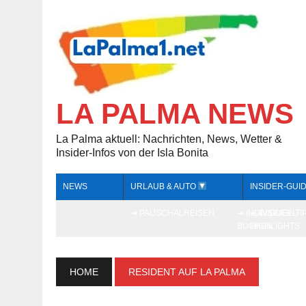
LA PALMA NEWS
La Palma aktuell: Nachrichten, News, Wetter &
Insider-Infos von der Isla Bonita
NEWS
URLAUB & AUTO
INSIDER-GUI
➔ PAUSCHALREISEN
➔ INDIVIDUELL
➔ INSIDER-TI
BUCHEN
HIGHLIGHTS
HOME
RESIDENT AUF LA PALMA