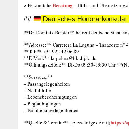
>
Beratung
Persönliche
– Hilfs- und Übersetzungs
##
Deutsches Honorarkonsulat
**Dr. Dominik Reister** betreut deutsche Staatsang
**Adresse:** Carretera La Laguna – Tazacorte n° 
**Tel:** +34 922 42 06 89
**E-Mail:** la-palma@hk-diplo.de
**Öffnungszeiten:** Di-Do 09:30-13:30 Uhr **(Nu
**Services:**
– Passangelegenheiten
– Notfallhilfe
– Lebensbescheinigungen
– Beglaubigungen
– Familienangelegenheiten
https://
**Quelle & Termin:** [Auswärtiges Amt](