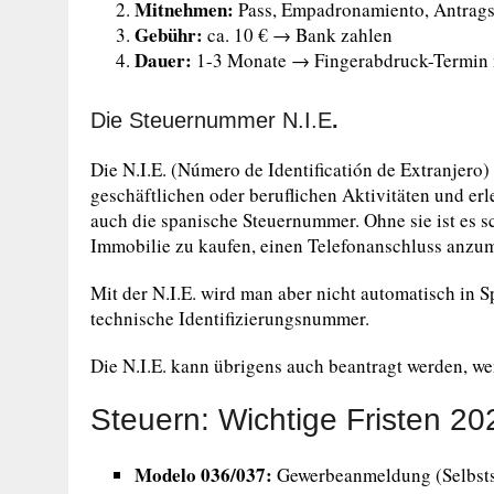
Mitnehmen:
Pass, Empadronamiento, Antrag
Gebühr:
ca. 10 € → Bank zahlen
Dauer:
1-3 Monate → Fingerabdruck-Termin
Die Steuernummer N.I.E
.
Die N.I.E. (Número de Identificatión de Extranjero) 
geschäftlichen oder beruflichen Aktivitäten und erlei
auch die spanische Steuernummer. Ohne sie ist es s
Immobilie zu kaufen, einen Telefonanschluss anzum
Mit der N.I.E. wird man aber nicht automatisch in Sp
technische Identifizierungsnummer.
Die N.I.E. kann übrigens auch beantragt werden, we
Steuern: Wichtige Fristen 20
Modelo 036/037:
Gewerbeanmeldung (Selbsts