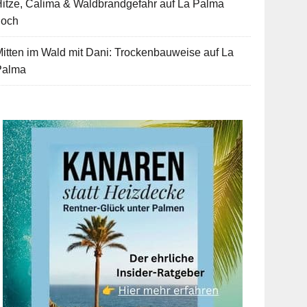
itze, Calima & Waldbrandgefahr auf La Palma
hoch
itten im Wald mit Dani: Trockenbauweise auf La
Palma