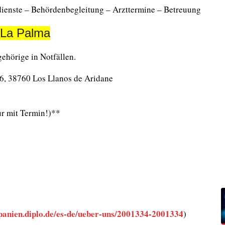
dienste – Behördenbegleitung – Arzttermine – Betreuung
 La Palma
ehörige in Notfällen.
46, 38760 Los Llanos de Aridane
r mit Termin!)**
spanien.diplo.de/es-de/ueber-uns/2001334-2001334
)