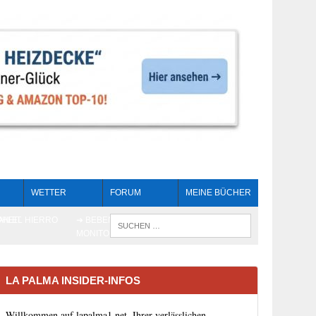
WETTER
FORUM
MEINE BÜCHER
HEIT
AN EL HIERRO
➔ BEBEN LIVE-
WENN DIE 
MONITORING
LA PALMA INSIDER-INFOS
Willkommen auf lapalma1.net, Ihrer verlässlichen