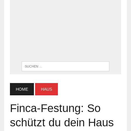
WENN DI
HOME
HAUS
Finca-Festung: So
schützt du dein Haus