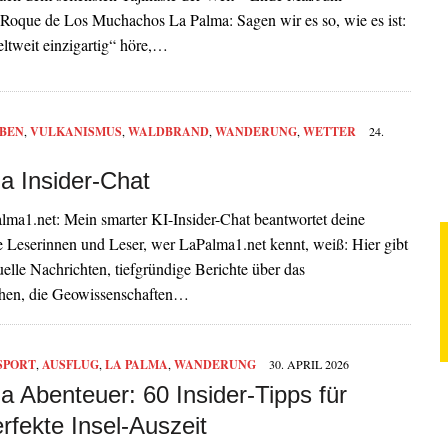
 Roque de Los Muchachos La Palma: Sagen wir es so, wie es ist:
ltweit einzigartig“ höre,…
BEN
,
VULKANISMUS
,
WALDBRAND
,
WANDERUNG
,
WETTER
24.
a Insider-Chat
lma1.net: Mein smarter KI-Insider-Chat beantwortet deine
 Leserinnen und Leser, wer LaPalma1.net kennt, weiß: Hier gibt
tuelle Nachrichten, tiefgründige Berichte über das
hen, die Geowissenschaften…
SPORT
,
AUSFLUG
,
LA PALMA
,
WANDERUNG
30. APRIL 2026
a Abenteuer: 60 Insider-Tipps für
rfekte Insel-Auszeit