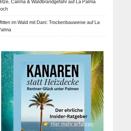
itze, Calima & Waldbrandgefahr auf La Palma
hoch
itten im Wald mit Dani: Trockenbauweise auf La
Palma