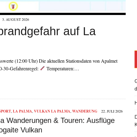
3. AUGUST 2026
brandgefahr auf La
werte (12:00 Uhr) Die aktuellen Stationsdaten von Apalmet
30-30-Gefahrenregel:
Temperaturen:…
G
d
H
SPORT
,
LA PALMA
,
VULKAN LA PALMA
,
WANDERUNG
22. JULI 2026
a Wanderungen & Touren: Ausflüge
K
ogaite Vulkan