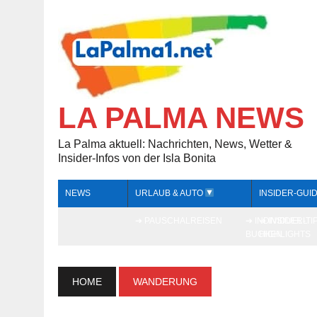
LA PALMA NEWS
La Palma aktuell: Nachrichten, News, Wetter &
Insider-Infos von der Isla Bonita
NEWS
URLAUB & AUTO
INSIDER-GUI
➔ PAUSCHALREISEN
➔ INDIVIDUELL
➔ INSIDER-TI
BUCHEN
HIGHLIGHTS
HOME
WANDERUNG