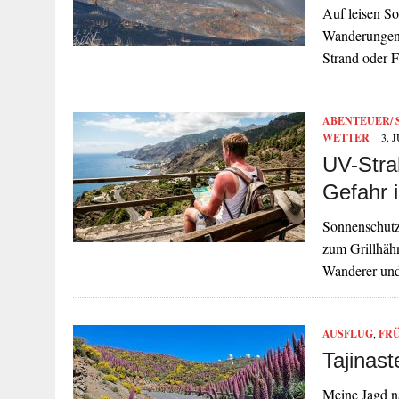
Auf leisen So
Wanderungen 
Strand oder 
ABENTEUER/ 
WETTER
3. 
UV-Stra
Gefahr 
Sonnenschutz
zum Grillhähn
Wanderer und
AUSFLUG
,
FR
Tajinas
Meine Jagd na