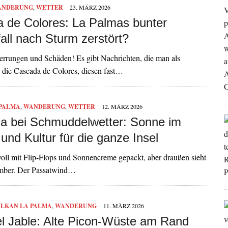
ANDERUNG
,
WETTER
23. MÄRZ 2026
 de Colores: La Palmas bunter
all nach Sturm zerstört?
perrungen und Schäden! Es gibt Nachrichten, die man als
 die Cascada de Colores, diesen fast…
 PALMA
,
WANDERUNG
,
WETTER
12. MÄRZ 2026
a bei Schmuddelwetter: Sonne im
nd Kultur für die ganze Insel
oll mit Flip-Flops und Sonnencreme gepackt, aber draußen sieht
ember. Der Passatwind…
LKAN LA PALMA
,
WANDERUNG
11. MÄRZ 2026
el Jable: Alte Picon‑Wüste am Rand