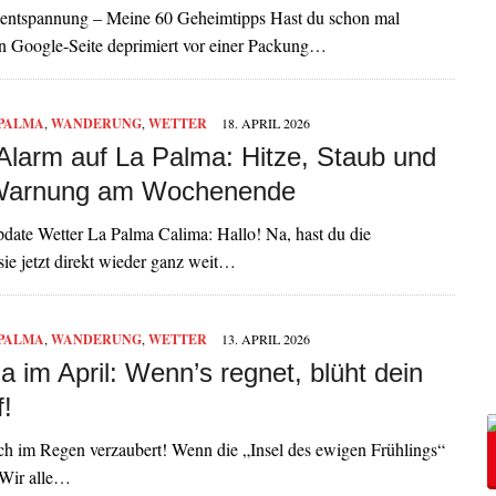
nentspannung – Meine 60 Geheimtipps Hast du schon mal
ten Google-Seite deprimiert vor einer Packung…
 PALMA
,
WANDERUNG
,
WETTER
18. APRIL 2026
Alarm auf La Palma: Hitze, Staub und
Warnung am Wochenende
te Wetter La Palma Calima: Hallo! Na, hast du die
ie jetzt direkt wieder ganz weit…
 PALMA
,
WANDERUNG
,
WETTER
13. APRIL 2026
 im April: Wenn’s regnet, blüht dein
f!
h im Regen verzaubert! Wenn die „Insel des ewigen Frühlings“
 Wir alle…