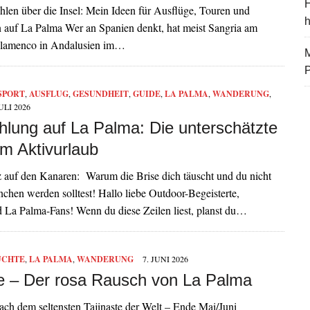
H
hlen über die Insel: Mein Ideen für Ausflüge, Touren und
auf La Palma Wer an Spanien denkt, hat meist Sangria am
Flamenco in Andalusien im…
M
SPORT
,
AUSFLUG
,
GESUNDHEIT
,
GUIDE
,
LA PALMA
,
WANDERUNG
,
JULI 2026
hlung auf La Palma: Die unterschätzte
im Aktivurlaub
 auf den Kanaren: Warum die Brise dich täuscht und du nicht
chen werden solltest! Hallo liebe Outdoor-Begeisterte,
 La Palma-Fans! Wenn du diese Zeilen liest, planst du…
ÜCHTE
,
LA PALMA
,
WANDERUNG
7. JUNI 2026
te – Der rosa Rausch von La Palma
ch dem seltensten Tajinaste der Welt – Ende Mai/Juni