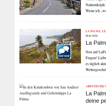
Natternköpfe
Wenn ich „we
LA PALMA
,
LE
MAI 2026
La Palm
Neu auf LaPa
Fragen! Liebe
es täglich ak
Wettergesche
ABENTEUER/ 
La Palm
deine pe