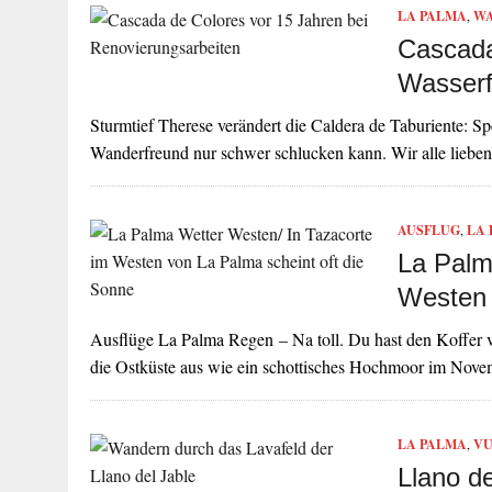
LA PALMA
,
W
Cascada
Wasserf
Sturmtief Therese verändert die Caldera de Taburiente: S
Wanderfreund nur schwer schlucken kann. Wir alle lieben
AUSFLUG
,
LA
La Palm
Westen u
Ausflüge La Palma Regen – Na toll. Du hast den Koffer v
die Ostküste aus wie ein schottisches Hochmoor im Nov
LA PALMA
,
VU
Llano d