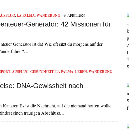
AUSFLUG
,
LA PALMA
,
WANDERUNG
6. APRIL 2026
enteuer-Generator: 42 Missionen für
teuer-Generator ist da! Wie oft sitzt du morgens auf der
m Wanderführer?…
SPORT
,
AUSFLUG
,
GESUNDHEIT
,
LA PALMA
,
LEBEN
,
WANDERUNG
Heise: DNA-Gewissheit nach
 Kanaren Es ist die Nachricht, auf die niemand hoffen wollte,
umindest einen traurigen Abschluss…