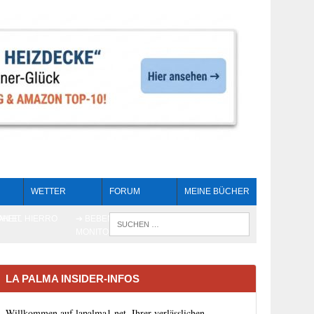
WETTER
FORUM
MEINE BÜCHER
HEIT
AN EL HIERRO
➔ BEBEN LIVE-
WENN DIE 
MONITORING
LA PALMA INSIDER-INFOS
Willkommen auf lapalma1.net, Ihrer verlässlichen