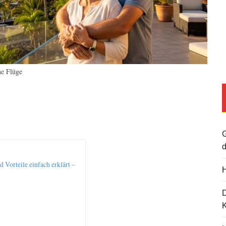
he Flüge
G
d
 Vorteile einfach erklärt –
H
K