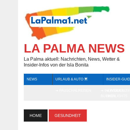
LA PALMA NEWS
La Palma aktuell: Nachrichten, News, Wetter &
Insider-Infos von der Isla Bonita
NEWS
URLAUB & AUTO
INSIDER-GUI
➔ PAUSCHALREISEN
➔ INDIVIDUELL
➔ INSIDER-TI
BUCHEN
HIGHLIGHTS
HOME
GESUNDHEIT