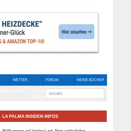
WETTER
FORUM
MEINE BÜCHER
HEIT
AN EL HIERRO
➔ BEBEN LIVE-
WENN DIE 
MONITORING
LA PALMA INSIDER-INFOS
Willkommen auf lapalma1.net, Ihrer verlässlichen