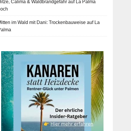
itze, Calima & Waldbrandgefahr auf La Palma
hoch
itten im Wald mit Dani: Trockenbauweise auf La
Palma