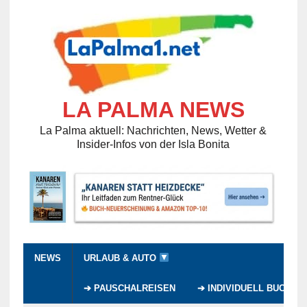
LA PALMA NEWS
La Palma aktuell: Nachrichten, News, Wetter &
Insider-Infos von der Isla Bonita
NEWS
URLAUB & AUTO
➔ PAUSCHALREISEN
➔ INDIVIDUELL BUCHEN