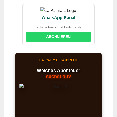
WhatsApp-Kanal
Tägliche News direkt aufs Handy
ABONNIEREN
LA PALMA HAUTNAH
Welches Abenteuer
suchst du?