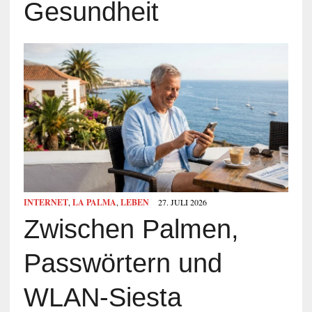
Gesundheit
INTERNET
,
LA PALMA
,
LEBEN
27. JULI 2026
Zwischen Palmen,
Passwörtern und
WLAN-Siesta