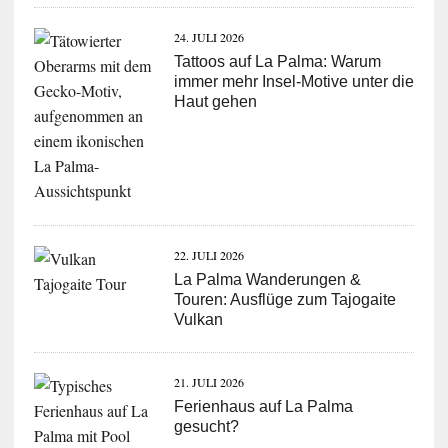
24. JULI 2026
Tattoos auf La Palma: Warum
immer mehr Insel-Motive unter die
Haut gehen
22. JULI 2026
La Palma Wanderungen &
Touren: Ausflüge zum Tajogaite
Vulkan
21. JULI 2026
Ferienhaus auf La Palma
gesucht?