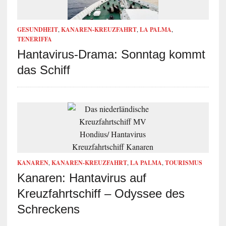
GESUNDHEIT
,
KANAREN-KREUZFAHRT
,
LA PALMA
,
TENERIFFA
Hantavirus-Drama: Sonntag kommt
das Schiff
KANAREN
,
KANAREN-KREUZFAHRT
,
LA PALMA
,
TOURISMUS
Kanaren: Hantavirus auf
Kreuzfahrtschiff – Odyssee des
Schreckens