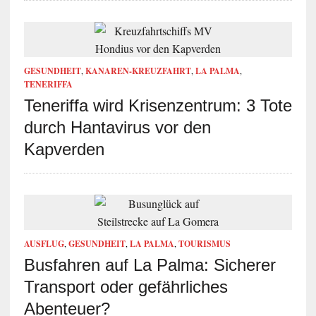
GESUNDHEIT
,
KANAREN-KREUZFAHRT
,
LA PALMA
,
TENERIFFA
Teneriffa wird Krisenzentrum: 3 Tote
durch Hantavirus vor den
Kapverden
AUSFLUG
,
GESUNDHEIT
,
LA PALMA
,
TOURISMUS
Busfahren auf La Palma: Sicherer
Transport oder gefährliches
Abenteuer?