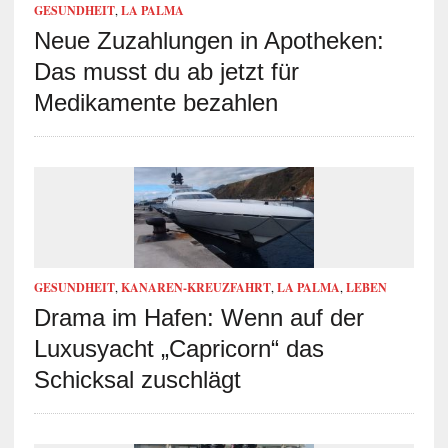
GESUNDHEIT
,
LA PALMA
Neue Zuzahlungen in Apotheken:
Das musst du ab jetzt für
Medikamente bezahlen
GESUNDHEIT
,
KANAREN-KREUZFAHRT
,
LA PALMA
,
LEBEN
Drama im Hafen: Wenn auf der
Luxusyacht „Capricorn“ das
Schicksal zuschlägt