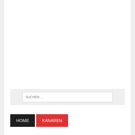
WENN DI
HOME
KANAREN