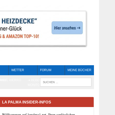
WETTER
FORUM
MEINE BÜCHER
HEIT
AN EL HIERRO
➔ BEBEN LIVE-
WENN DIE 
MONITORING
LA PALMA INSIDER-INFOS
Willkommen auf lapalma1.net, Ihrer verlässlichen