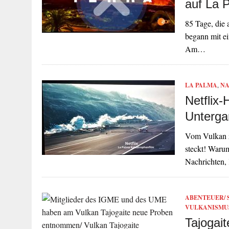
auf La 
85 Tage, die 
begann mit ei
Am…
LA PALMA
,
NA
Netflix-
Unterga
Vom Vulkan z
steckt! Warum
Nachrichten,
ABENTEUER/ 
VULKANISMU
Tajogai