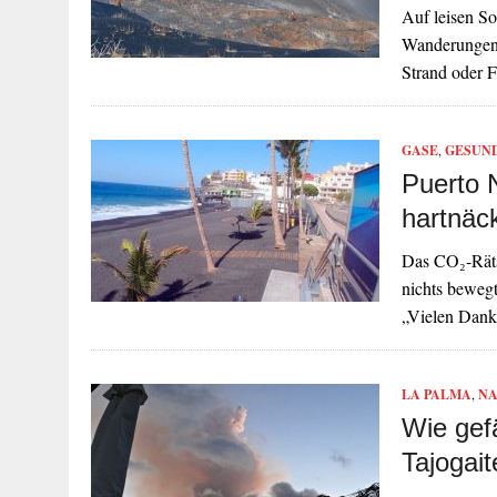
Auf leisen So
Wanderungen 
Strand oder 
GASE
,
GESUN
Puerto 
hartnäc
Das CO₂-Räts
nichts bewegt
„Vielen Dank
LA PALMA
,
NA
Wie gef
Tajogait