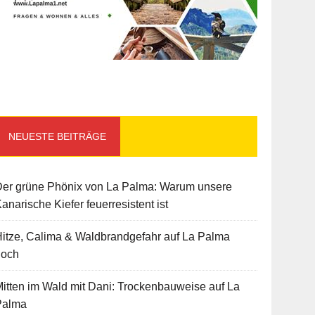
NEUESTE BEITRÄGE
Der grüne Phönix von La Palma: Warum unsere
anarische Kiefer feuerresistent ist
itze, Calima & Waldbrandgefahr auf La Palma
hoch
itten im Wald mit Dani: Trockenbauweise auf La
Palma