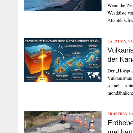
Wenn die Zei
Westküste von
Atlantik schw
LA PALMA
,
VU
Vulkani
der Kan
Der „Hotspot
Vulkanismus 
schnell – kei
mondähnliche
ERDBEBEN
,
L
Erdbebe
mal härte