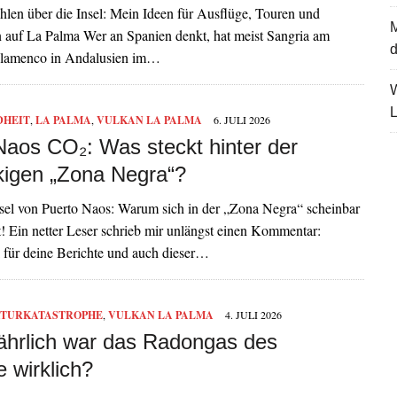
hlen über die Insel: Mein Ideen für Ausflüge, Touren und
auf La Palma Wer an Spanien denkt, hat meist Sangria am
d
Flamenco in Andalusien im…
L
DHEIT
,
LA PALMA
,
VULKAN LA PALMA
6. JULI 2026
Naos CO₂: Was steckt hinter der
kigen „Zona Negra“?
el von Puerto Naos: Warum sich in der „Zona Negra“ scheinbar
! Ein netter Leser schrieb mir unlängst einen Kommentar:
 für deine Berichte und auch dieser…
TURKATASTROPHE
,
VULKAN LA PALMA
4. JULI 2026
ährlich war das Radongas des
e wirklich?