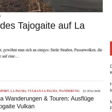
6
des Tajogaite auf La
gewöhnt man sich an einiges: Steile Straßen, Passatwolken, die
ie auf eine…
K
H
SPORT
,
LA PALMA
,
VULKAN LA PALMA
,
WANDERUNG
22. JULI 2026
a Wanderungen & Touren: Ausflüge
M
ogaite Vulkan