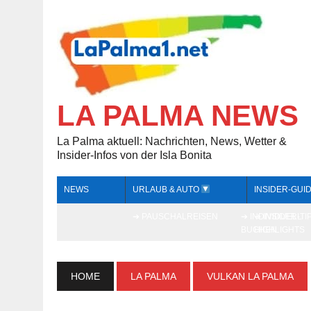
LA PALMA NEWS
La Palma aktuell: Nachrichten, News, Wetter &
Insider-Infos von der Isla Bonita
NEWS
URLAUB & AUTO
INSIDER-GUI
➔ PAUSCHALREISEN
➔ INDIVIDUELL
➔ INSIDER-TI
BUCHEN
HIGHLIGHTS
HOME
LA PALMA
VULKAN LA PALMA