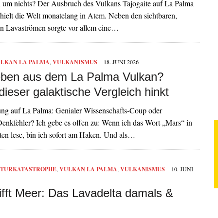
i um nichts? Der Ausbruch des Vulkans Tajogaite auf La Palma
hielt die Welt monatelang in Atem. Neben den sichtbaren,
en Lavaströmen sorgte vor allem eine…
LKAN LA PALMA
,
VULKANISMUS
18. JUNI 2026
ben aus dem La Palma Vulkan?
ieser galaktische Vergleich hinkt
ng auf La Palma: Genialer Wissenschafts-Coup oder
Denkfehler? Ich gebe es offen zu: Wenn ich das Wort „Mars“ in
ten lese, bin ich sofort am Haken. Und als…
TURKATASTROPHE
,
VULKAN LA PALMA
,
VULKANISMUS
10. JUNI
rifft Meer: Das Lavadelta damals &