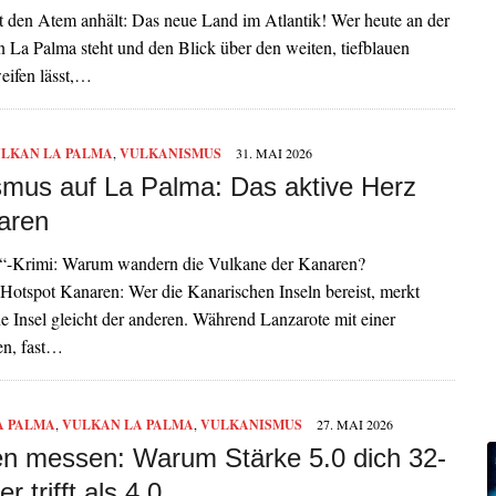
t den Atem anhält: Das neue Land im Atlantik! Wer heute an der
 La Palma steht und den Blick über den weiten, tiefblauen
eifen lässt,…
LKAN LA PALMA
,
VULKANISMUS
31. MAI 2026
smus auf La Palma: Das aktive Herz
aren
“-Krimi: Warum wandern die Vulkane der Kanaren?
Hotspot Kanaren: Wer die Kanarischen Inseln bereist, merkt
ne Insel gleicht der anderen. Während Lanzarote mit einer
n, fast…
A PALMA
,
VULKAN LA PALMA
,
VULKANISMUS
27. MAI 2026
n messen: Warum Stärke 5.0 dich 32-
r trifft als 4.0