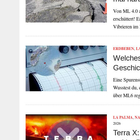
Von ML 4.0 a
erschüttert! 
Vibrieren im 
ERDBEBEN
,
L
Welches
Geschic
Eine Spurens
Wusstest du, 
über ML6 reg
LA PALMA
,
NA
2026
Terra X