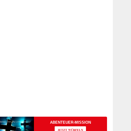
ABENTEUER-MISSION
JETZT WÜRFELN