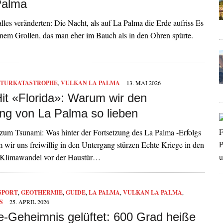
Palma
alles veränderten: Die Nacht, als auf La Palma die Erde aufriss Es
nem Grollen, das man eher im Bauch als in den Ohren spürte.
TURKATASTROPHE
,
VULKAN LA PALMA
13. MAI 2026
Hit «Florida»: Warum wir den
ng von La Palma so lieben
um Tsunami: Was hinter der Fortsetzung des La Palma -Erfolgs
 wir uns freiwillig in den Untergang stürzen Echte Kriege in den
 Klimawandel vor der Haustür…
SPORT
,
GEOTHERMIE
,
GUIDE
,
LA PALMA
,
VULKAN LA PALMA
,
S
25. APRIL 2026
te-Geheimnis gelüftet: 600 Grad heiße