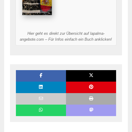
Hier geht es direkt zur Übersicht auf lapalma-
angebote.com – Für Infos einfach ein Buch anklicken!