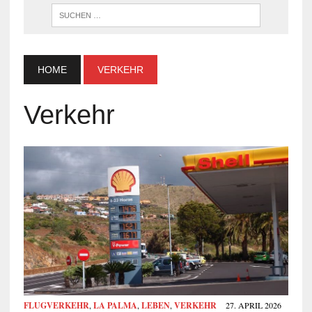
WENN DI
HOME
VERKEHR
Verkehr
FLUGVERKEHR
,
LA PALMA
,
LEBEN
,
VERKEHR
27. APRIL 2026