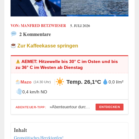
VON:
MANFRED BETZWIESER
5. JULI 2026
2 Kommentare
Zur Kaffeekasse springen
AEMET: Hitzewelle bis 30° C im Osten und bis
zu 36° C im Westen ab Dienstag
Temp. 26,1°C
Mazo
0,0 l/m²
(14.30 Uhr)
0,4 km/h NO
»Abenteuertour durch die Wasserstollen«
ENTDECKEN
ABENTEUER-TIPP:
Inhalt
Geopolitisches Herzklopfen!