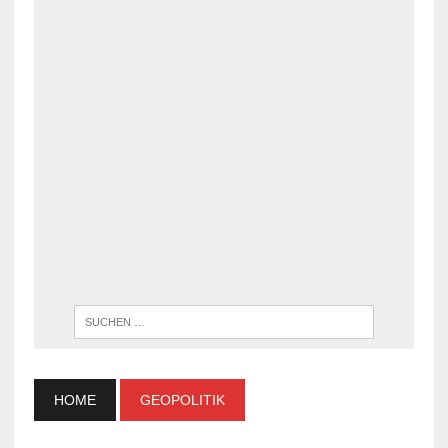
WENN DI
HOME
GEOPOLITIK