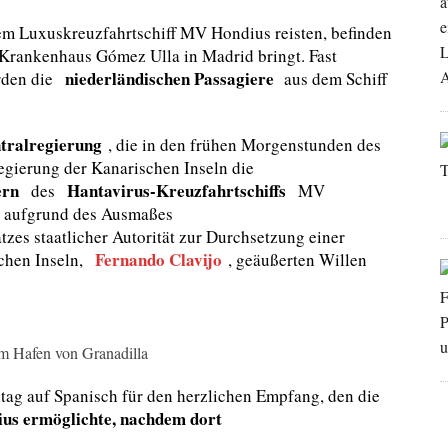
dem Luxuskreuzfahrtschiff MV Hondius reisten, befinden
s Krankenhaus Gómez Ulla in Madrid bringt. Fast
niederländischen Passagiere
rden die
aus dem Schiff
tralregierung
, die in den frühen Morgenstunden des
egierung der Kanarischen Inseln die
ern
Hantavirus-Kreuzfahrtschiffs
des
MV
t aufgrund des Ausmaßes
zes staatlicher Autorität zur Durchsetzung einer
Fernando Clavijo
chen Inseln,
, geäußerten Willen
m Hafen von Granadilla
ag auf Spanisch für den herzlichen Empfang, den die
s ermöglichte, nachdem dort