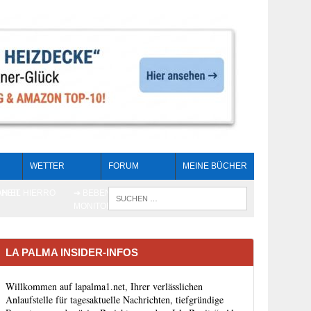
WETTER
FORUM
MEINE BÜCHER
HEIT
AN EL HIERRO
➔ BEBEN LIVE-
WENN DIE 
MONITORING
LA PALMA INSIDER-INFOS
Willkommen auf lapalma1.net, Ihrer verlässlichen
Anlaufstelle für tagesaktuelle Nachrichten, tiefgründige