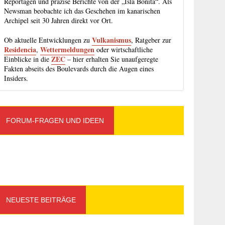
Reportagen und präzise Berichte von der „Isla Bonita“. Als
Newsman beobachte ich das Geschehen im kanarischen
Archipel seit 30 Jahren direkt vor Ort.
Vulkanismus
Ob aktuelle Entwicklungen zu
, Ratgeber zur
Residencia
Wettermeldungen
,
oder wirtschaftliche
ZEC
Einblicke in die
– hier erhalten Sie unaufgeregte
Fakten abseits des Boulevards durch die Augen eines
Insiders.
FORUM-FRAGEN UND IDEEN
NEUESTE BEITRÄGE