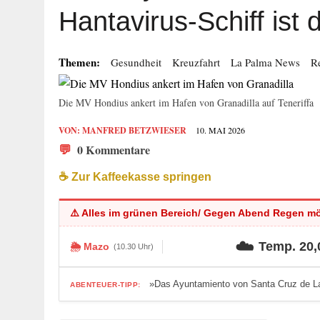
Hantavirus-Schiff ist 
Themen:
Gesundheit
Kreuzfahrt
La Palma News
R
Die MV Hondius ankert im Hafen von Granadilla auf Teneriffa
VON:
MANFRED BETZWIESER
10. MAI 2026
💬
0 Kommentare
☕️ Zur Kaffeekasse springen
⚠️ Alles im grünen Bereich/ Gegen Abend Regen m
☁️
Temp. 20,
🌦️ Mazo
(10.30 Uhr)
»Das Ayuntamiento von Santa Cruz de La
ABENTEUER-TIPP: