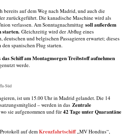
ch bereits auf dem Weg nach Madrid, und auch die
der zurückgeführt.
Die kanadische Maschine wird als
soll außerdem
e Union verlassen. Am Sonntagnachmittag
 starten.
Gleichzeitig wird der Abflug eines
n, deutschen und belgischen Passagieren erwartet; dieses
n den spanischen Flug starten.
das Schiff am Montagmorgen Treibstoff aufnehmen
s
 genutzt werde.
ffa-Süd
gieren, ist um 15.00 Uhr in Madrid gelandet.
Die 14
Zentrale
esatzungsmitglied – werden in das
42 Tage unter Quarantäne
 wo sie aufgenommen und für
Kreuzfahrtschiff
-Protokoll auf dem
„MV Hondius“,