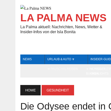
LA PALMA NEWS
La Palma aktuell: Nachrichten, News, Wetter &
Insider-Infos von der Isla Bonita
NEWS
URLAUB & AUTO 🔽
INSIDER-GUID
➔ PAUSCHALREISEN
➔ INDIVIDUELL
➔ INSIDER-TI
BUCHEN
HIGHLIGHTS
HOME
GESUNDHEIT
Die Odysee endet in 