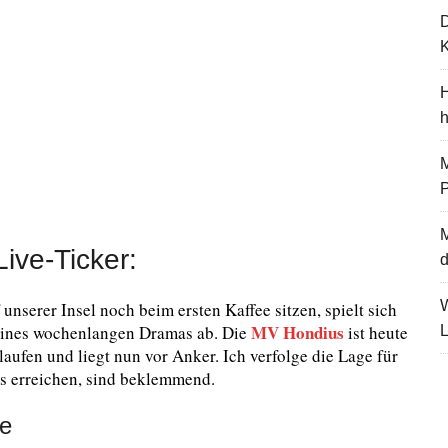
K
H
M
ive-Ticker:
d
nserer Insel noch beim ersten Kaffee sitzen, spielt sich
MV Hondius
eines wochenlangen Dramas ab. Die
ist heute
L
fen und liegt nun vor Anker. Ich verfolge die Lage für
ns erreichen, sind beklemmend.
se