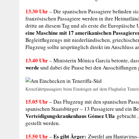
13.30 Uhr
–
Die spanischen Passagiere befinden si
französischen Passagiere werden in ihre Heimatlän
dritte an diesem Tag und als erste die Europäisch
eine Maschine mit 17 amerikanischen Passagieren
Begleitflugzeugs mit niederländischen, griechische
Flugzeug sollte ursprünglich direkt im Anschluss a
13.40 Uhr
–
Ministerin Mónica García betonte, das
werde
und dabei die Pause bei den Ausschiffungen
Kreuzfahrtpassagiere beim Einsteigen auf dem Flughafen Teneri
15.05 Uhr
– Das Flugzeug mit den spanischen Passa
spanischen Staatsbürger – 13 Passagiere und ein B
Verteidigungskrankenhaus Gómez Ulla
gebracht ,
gestellt werden.
15.50 Uhr
Es gibt Ärger:
–
Zweifel am Hantavirus