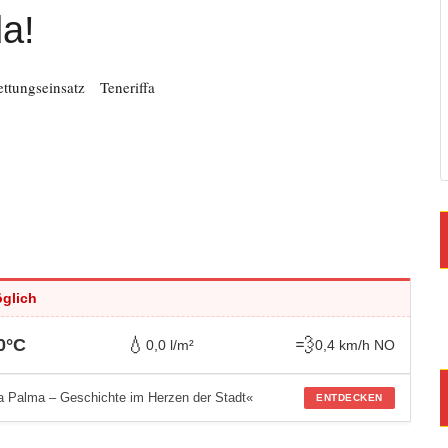
da!
ettungseinsatz
Teneriffa
öglich
💧
💨
0°C
0,0 l/m²
0,4 km/h NO
 Palma – Geschichte im Herzen der Stadt«
ENTDECKEN