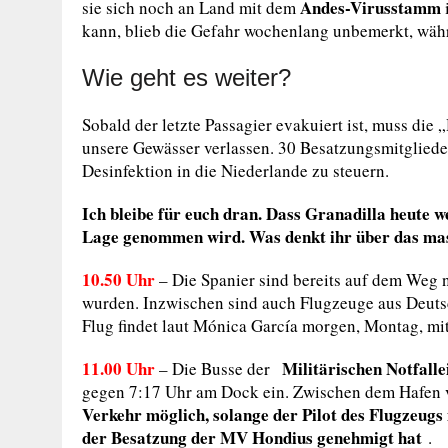
Andes-Virusstamm
sie sich noch an Land mit dem
kann, blieb die Gefahr wochenlang unbemerkt, währe
Wie geht es weiter?
Sobald der letzte Passagier evakuiert ist, muss die
unsere Gewässer verlassen. 30 Besatzungsmitglieder
Desinfektion in die Niederlande zu steuern.
Ich bleibe für euch dran. Dass Granadilla heute wel
Lage genommen wird. Was denkt ihr über das m
10.50 Uhr
– Die
Spanier sind bereits auf dem Weg 
wurden.
Inzwischen sind auch Flugzeuge aus Deutsc
Flug findet laut Mónica García morgen, Montag, mit 
11.00 Uhr
Militärischen Notfall
–
Die Busse der
gegen 7:17 Uhr am Dock ein. Zwischen dem Hafen 
Verkehr möglich, solange der Pilot des Flugzeugs
der Besatzung der MV Hondius genehmigt hat
.