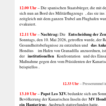
12.00 Uhr
–
Die spanischen Staatsbürger, die mit 
sich nun an Bord des Militärflugzeugs
, das sie in
zeitgleich mit dem ganzen Trubel am Flughafen wu
evakuiert.
12.11 Uhr
Nachtrag:
Entscheidung der Zen
–
Die
Sonntags, den 10. Mai 2026, getroffen wurde, der R
das Ank
Gesundheitsbefugnisse zu entziehen und
Hondius
im Hafen von Granadilla
anzuordnen, is
institutionellen
der
Konfrontation und des Einsat
Maßnahme gegen den vom Präsidenten der Kanaris
beispiellos .
12.33 Uhr
– Presserummel i
13.10 Uhr
Papst Leo XIV.
–
bedankte sich am Sonnt
MV Hondiu
Bevölkerung der Kanarischen Inseln der
ein
Hantavirus-
Ausbruch stattgefunden hatte.