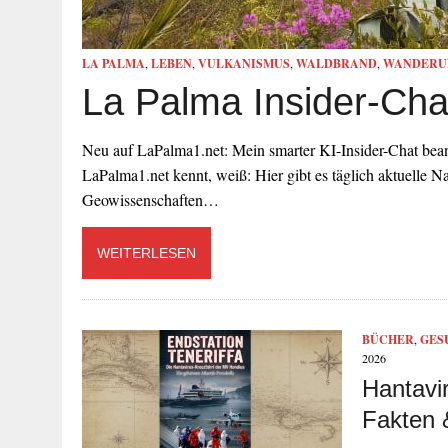
LA PALMA
,
LEBEN
,
VULKANISMUS
,
WALDBRAND
,
WANDERU
La Palma Insider-Cha
Neu auf LaPalma1.net: Mein smarter KI-Insider-Chat bean
LaPalma1.net kennt, weiß: Hier gibt es täglich aktuelle N
Geowissenschaften…
WEITERLESEN
BÜCHER
,
GES
2026
Hantavi
Fakten 