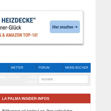
WETTER
FORUM
MEINE BÜCHER
HEIT
AN EL HIERRO
➔ BEBEN LIVE-
WENN DIE 
MONITORING
LA PALMA INSIDER-INFOS
Willkommen auf lapalma1.net, Ihrer verlässlichen