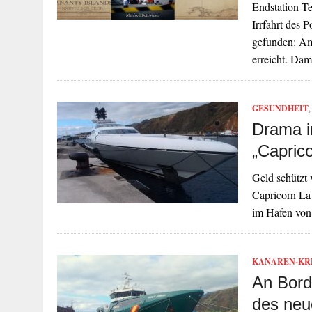
Endstation Te
Irrfahrt des 
gefunden: Am
erreicht. Dam
GESUNDHEIT
Drama i
„Capric
Geld schützt 
Capricorn La
im Hafen vo
KANAREN-KR
An Bord
des neu