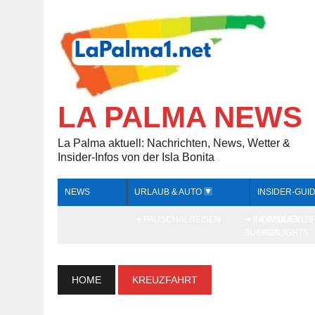
LA PALMA NEWS
La Palma aktuell: Nachrichten, News, Wetter &
Insider-Infos von der Isla Bonita
NEWS
URLAUB & AUTO
INSIDER-GUI
➔ PAUSCHALREISEN
➔ INDIVIDUELL
➔ INSIDER-TI
BUCHEN
HIGHLIGHTS
HOME
KREUZFAHRT