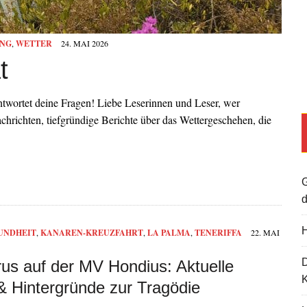
NG
,
WETTER
24. MAI 2026
t
twortet deine Fragen! Liebe Leserinnen und Leser, wer
achrichten, tiefgründige Berichte über das Wettergeschehen, die
G
d
H
UNDHEIT
,
KANAREN-KREUZFAHRT
,
LA PALMA
,
TENERIFFA
22. MAI
rus auf der MV Hondius: Aktuelle
K
& Hintergründe zur Tragödie