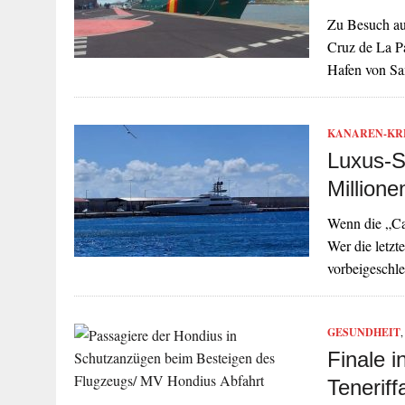
Zu Besuch au
Cruz de La Pa
Hafen von S
KANAREN-KR
Luxus-S
Millione
Wenn die „Ca
Wer die letz
vorbeigeschle
GESUNDHEIT
Finale i
Teneriff