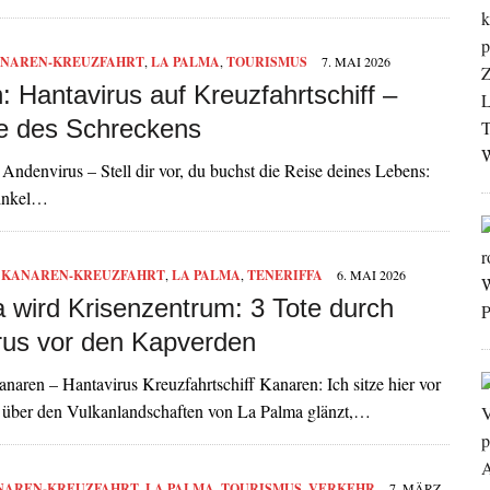
NAREN-KREUZFAHRT
,
LA PALMA
,
TOURISMUS
7. MAI 2026
 Hantavirus auf Kreuzfahrtschiff –
 des Schreckens
denvirus – Stell dir vor, du buchst die Reise deines Lebens:
Winkel…
,
KANAREN-KREUZFAHRT
,
LA PALMA
,
TENERIFFA
6. MAI 2026
a wird Krisenzentrum: 3 Tote durch
rus vor den Kapverden
naren – Hantavirus Kreuzfahrtschiff Kanaren: Ich sitze hier vor
 über den Vulkanlandschaften von La Palma glänzt,…
NAREN-KREUZFAHRT
,
LA PALMA
,
TOURISMUS
,
VERKEHR
7. MÄRZ