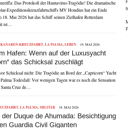
H
neriffa: Das Protokoll der Hantavirus-Tragödie! Die dramatische
Polar-Expeditionskreuzfahrtschiffs MV Hondius hat ein Ende
 18. Mai 2026 hat das Schiff seinen Zielhafen Rotterdam
M
it ist…
,
KANAREN-KREUZFAHRT
,
LA PALMA
,
LEBEN
19. MAI 2026
m Hafen: Wenn auf der Luxusyacht
orn“ das Schicksal zuschlägt
vor Schicksal nicht: Die Tragödie an Bord der „Capricorn“ Yacht
 Palma Todesfall: Vor wenigen Tagen war es noch die Sensation
n Santa Cruz de…
EUZFAHRT
,
LA PALMA
,
MILITÄR
18. MAI 2026
 der Duque de Ahumada: Besichtigung
en Guardia Civil Giganten