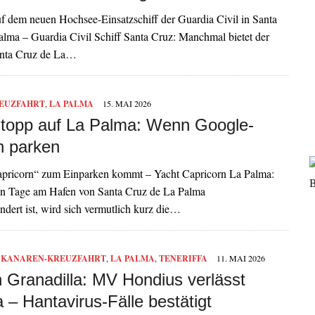
f dem neuen Hochsee-Einsatzschiff der Guardia Civil in Santa
lma – Guardia Civil Schiff Santa Cruz: Manchmal bietet der
anta Cruz de La…
EUZFAHRT
,
LA PALMA
15. MAI 2026
topp auf La Palma: Wenn Google-
n parken
pricorn“ zum Einparken kommt – Yacht Capricorn La Palma:
ten Tage am Hafen von Santa Cruz de La Palma
ndert ist, wird sich vermutlich kurz die…
,
KANAREN-KREUZFAHRT
,
LA PALMA
,
TENERIFFA
11. MAI 2026
n Granadilla: MV Hondius verlässt
a – Hantavirus-Fälle bestätigt