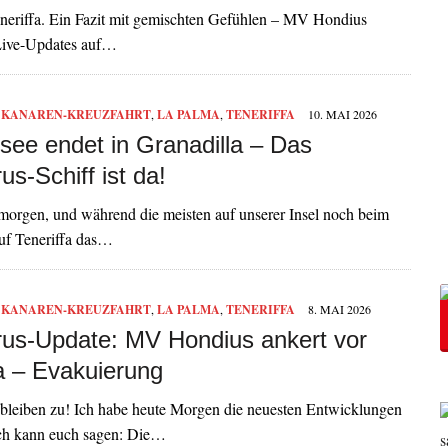
eriffa. Ein Fazit mit gemischten Gefühlen – MV Hondius
 Live-Updates auf…
,
KANAREN-KREUZFAHRT
,
LA PALMA
,
TENERIFFA
10. MAI 2026
see endet in Granadilla – Das
us-Schiff ist da!
morgen, und während die meisten auf unserer Insel noch beim
auf Teneriffa das…
,
KANAREN-KREUZFAHRT
,
LA PALMA
,
TENERIFFA
8. MAI 2026
rus-Update: MV Hondius ankert vor
fa – Evakuierung
bleiben zu! Ich habe heute Morgen die neuesten Entwicklungen
 ich kann euch sagen: Die…