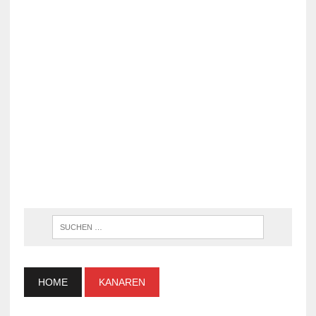
WENN DI
HOME
KANAREN