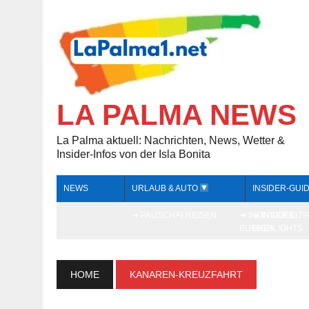
LA PALMA NEWS
La Palma aktuell: Nachrichten, News, Wetter &
Insider-Infos von der Isla Bonita
NEWS
URLAUB & AUTO
INSIDER-GUI
➔ PAUSCHALREISEN
➔ INDIVIDUELL
➔ INSIDER-TI
BUCHEN
HIGHLIGHTS
HOME
KANAREN-KREUZFAHRT