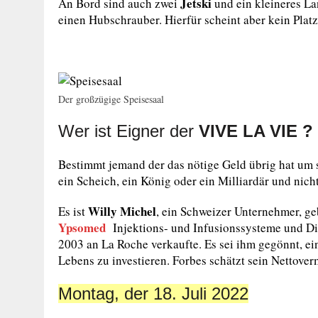
Jetski
An Bord sind auch zwei
und ein kleineres La
einen Hubschrauber. Hierfür scheint aber kein Plat
Der großzügige Speisesaal
Wer ist Eigner der
VIVE LA VIE ?
Bestimmt jemand der das nötige Geld übrig hat um s
ein Scheich, ein König oder ein Milliardär und nic
Willy Michel
Es ist
, ein Schweizer Unternehmer, ge
Ypsomed
Injektions- und Infusionssysteme und Di
2003 an La Roche verkaufte. Es sei ihm gegönnt, ei
Lebens zu investieren. Forbes schätzt sein Nettover
Montag, der 18. Juli 2022