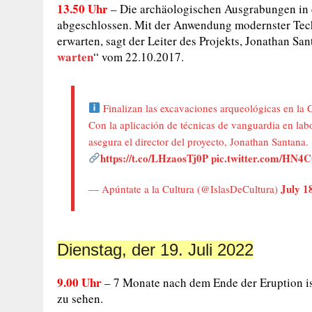
13.50 Uhr
–
Die archäologischen Ausgrabungen in
abgeschlossen.
Mit der Anwendung modernster Tech
erwarten, sagt der Leiter des Projekts, Jonathan Sa
warten
“ vom 22.10.2017.
Finalizan las excavaciones arqueológicas en la 
Con la aplicación de técnicas de vanguardia en lab
asegura el director del proyecto, Jonathan Santana.
https://t.co/LHzaosTj0P
pic.twitter.com/HN4
July 1
— Apúntate a la Cultura (@IslasDeCultura)
Dienstag, der 19. Juli 2022
9.00 Uhr
– 7 Monate nach dem Ende der Eruption i
zu sehen.