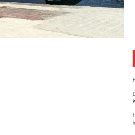
H
K
H