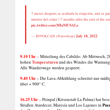
7 meses después se acabada la erupción, aún se pu
interior del cráter / 7 months after the end of the er
pic.twitter.com/3HuNlUSALz
July 18, 2022
— INVOLCAN (@involcan)
9.10 Uhr
– Mitteilung des Cabildo: Ab Mittwoch, 20
Temperaturen
hohen
und des Windes die Warnung
Alle Wanderwege werden gesperrt.
9.40 Uhr
– Die Lava-Abkühlung schreitet nur mäßig
über + 900° C.
16.25 Uhr
– Peinpal (Krisenstab La Palma) hat be
Pue
Straßen Atardecer, Maresía und Los Lajones in