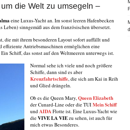
M
 um die Welt zu umsegeln –
Palma
eine Luxus-Yacht an. Im sonst leeren Hafenbecken
as Leben) sinngemäß aus dem französischen übersetzt.
d
 die mit ihrem besonderen Layout sofort auffällt und
nd effiziente Antriebsmaschinen ermöglichen eine
in Schiff, das sonst auf den Weltmeeren unterwegs ist.
Normal sehe ich viele und noch größere
Schiffe, dann sind es aber
Kreuzfahrtschiffe
, die sich am Kai in Reih
und Glied drängeln.
Queen Elizabeth
Ob es die Queen Mary,
Mein Schiff
der Cunard-Line oder die TUI
AIDA
und
Flotte ist. Eine Luxus-Yacht wie
VIVE LA VIE
die
zu sehen, ist auch für
mich etwas Besonderes.