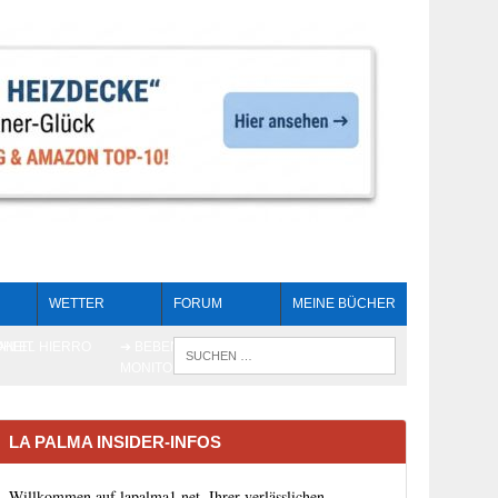
WETTER
FORUM
MEINE BÜCHER
HEIT
AN EL HIERRO
➔ BEBEN LIVE-
WENN DIE 
MONITORING
LA PALMA INSIDER-INFOS
Willkommen auf lapalma1.net, Ihrer verlässlichen