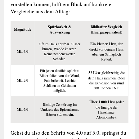
vorstellen können, hilft ein Blick auf konkrete
Vergleiche aus dem Alltag:
Spürbarkeit &
Bildhafter Vergleich
Magnitude
Auswirkung
(Energieäquivalent)
Oft im Haus spürbar. Gläser
Ein kleiner Lkw
, der
klirren, Wände knarzen.
direkt vor deinem Haus
ML 4.0
Keine nennenswerten
über ein Schlagloch
Schäden.
brettert.
Für jeden deutlich spürbar.
32 Lkw gleichzeitig
, die
Bilder fallen von der Wand,
dein Haus rammen. Oder
ML 5.0
Putz bröckelt. Leichte
die Explosion von rund
Schäden an Gebäuden
500 Tonnen TNT.
möglich.
Über 1.000 Lkw
(oder
Richtige Zerstörung im
die Energie der
ML 6.0
Umkreis des Epizentrums.
Hiroshima-
Häuser stürzen ein.
Atombombe).
Gehst du also den Schritt von 4.0 auf 5.0, springst du