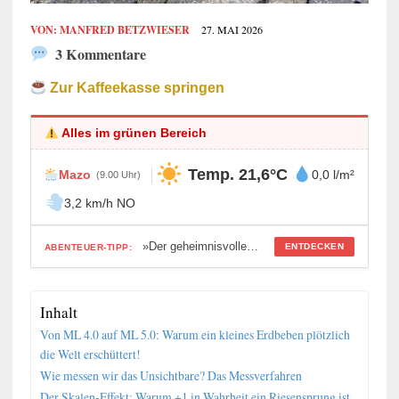
VON:
MANFRED BETZWIESER
27. MAI 2026
3 Kommentare
Zur Kaffeekasse springen
Alles im grünen Bereich
Temp. 21,6°C
Mazo
0,0 l/m²
(9.00 Uhr)
3,2 km/h NO
»Der geheimnisvolle Unterwasserfriedhof von Malpique«
ENTDECKEN
ABENTEUER-TIPP:
Inhalt
Von ML 4.0 auf ML 5.0: Warum ein kleines Erdbeben plötzlich
die Welt erschüttert!
Wie messen wir das Unsichtbare? Das Messverfahren
Der Skalen-Effekt: Warum +1 in Wahrheit ein Riesensprung ist