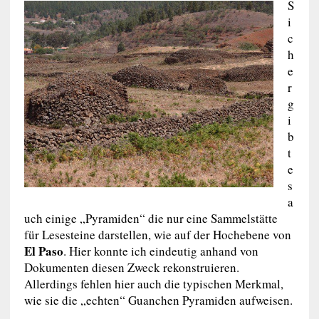
S
i
c
h
e
r
g
i
b
t
e
s
a
uch einige „Pyramiden“ die nur eine Sammelstätte
für Lesesteine darstellen, wie auf der Hochebene von
El Paso
. Hier konnte ich eindeutig anhand von
Dokumenten diesen Zweck rekonstruieren.
Allerdings fehlen hier auch die typischen Merkmal,
wie sie die „echten“ Guanchen Pyramiden aufweisen.