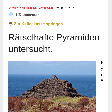
VON:
MANFRED BETZWIESER
25. JUNI 2015
1 Kommentar
Zur Kaffeekasse springen
Rätselhafte Pyramiden
untersucht.
P
y
r
a