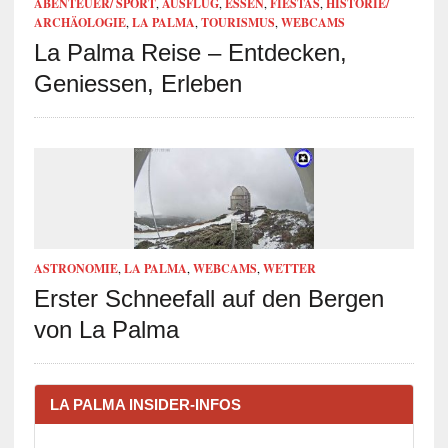
ABENTEUER/ SPORT
,
AUSFLUG
,
ESSEN
,
FIESTAS
,
HISTORIE/
ARCHÄOLOGIE
,
LA PALMA
,
TOURISMUS
,
WEBCAMS
La Palma Reise – Entdecken,
Geniessen, Erleben
ASTRONOMIE
,
LA PALMA
,
WEBCAMS
,
WETTER
Erster Schneefall auf den Bergen
von La Palma
LA PALMA INSIDER-INFOS